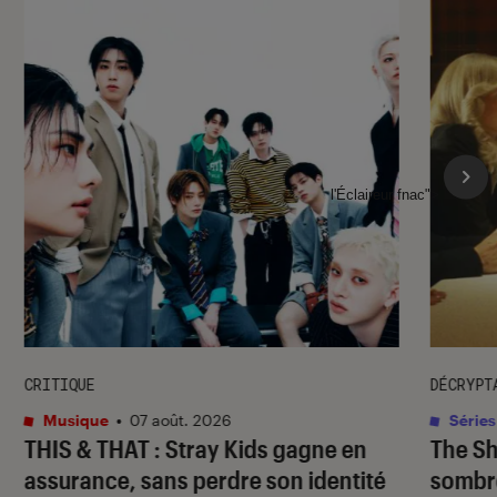
l'Éclaireur fnac">
CRITIQUE
DÉCRYPT
Musique
•
07 août. 2026
Séries
THIS & THAT
: Stray Kids gagne en
The S
assurance, sans perdre son identité
sombr