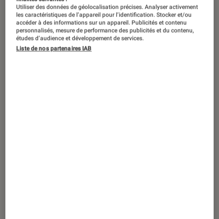
Utiliser des données de géolocalisation précises. Analyser activement
les caractéristiques de l’appareil pour l’identification. Stocker et/ou
accéder à des informations sur un appareil. Publicités et contenu
personnalisés, mesure de performance des publicités et du contenu,
études d’audience et développement de services.
Liste de nos partenaires IAB
ACTU
Casques audio
•
08 juin 2022
TW-E7B et TW-ES5A : Yamaha fait le plein
de nouveaux écouteurs sans fil