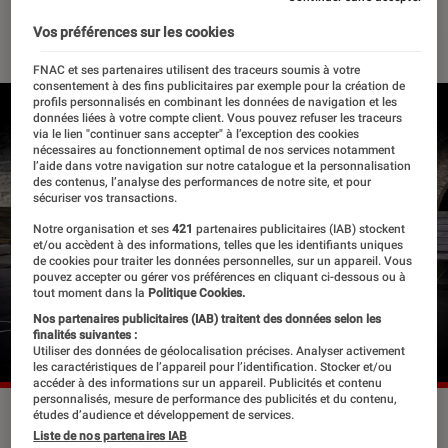
08 juillet 2022
・
Par
Apolline Coëffet
Vos préférences sur les cookies
FNAC et ses partenaires utilisent des traceurs soumis à votre
consentement à des fins publicitaires par exemple pour la création de
profils personnalisés en combinant les données de navigation et les
données liées à votre compte client. Vous pouvez refuser les traceurs
via le lien "continuer sans accepter" à l’exception des cookies
nécessaires au fonctionnement optimal de nos services notamment
l’aide dans votre navigation sur notre catalogue et la personnalisation
des contenus, l’analyse des performances de notre site, et pour
sécuriser vos transactions.
Notre organisation et ses
421
partenaires publicitaires (IAB) stockent
et/ou accèdent à des informations, telles que les identifiants uniques
de cookies pour traiter les données personnelles, sur un appareil. Vous
pouvez accepter ou gérer vos préférences en cliquant ci-dessous ou à
tout moment dans la
Politique Cookies.
Nos partenaires publicitaires (IAB) traitent des données selon les
finalités suivantes :
Utiliser des données de géolocalisation précises. Analyser activement
les caractéristiques de l’appareil pour l’identification. Stocker et/ou
accéder à des informations sur un appareil. Publicités et contenu
personnalisés, mesure de performance des publicités et du contenu,
Le Ballet Royal de Flandre sera au Festival d'Avignon.
études d’audience et développement de services.
Liste de nos partenaires IAB
©Christophe Raynaud de Lage