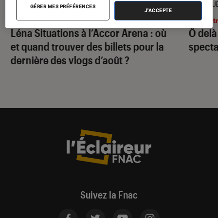
ACTU
CRITIQU
GÉRER MES PRÉFÉRENCES
J'ACCEPTE
Théâtre et spectacles
•
03 août. 2026
Théâtr
Léna Situations à l’Accor Arena : où
Ô delà
et quand trouver des billets pour la
specta
dernière des vlogs d’août ?
Suivez la Fnac