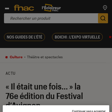
Trouv
De
NOS GUIDES DE L'ÉTÉ
BOICHI : L'EXPO VIRTUELLE
Culture
Théâtre et spectacles
ACTU
« Il était une fois… » la
76e édition du Festival
d’Avignon
Continuer sans accepter