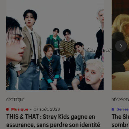
l'Éclaireur fnac">
CRITIQUE
DÉCRYPT
Musique
•
07 août. 2026
Séries
THIS & THAT
: Stray Kids gagne en
The S
assurance, sans perdre son identité
sombr