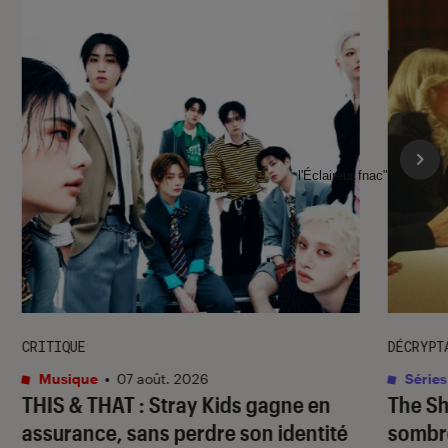
l'Éclaireur fnac">
CRITIQUE
DÉCRYPT
Musique
•
07 août. 2026
Séries
THIS & THAT
: Stray Kids gagne en
The S
assurance, sans perdre son identité
sombr