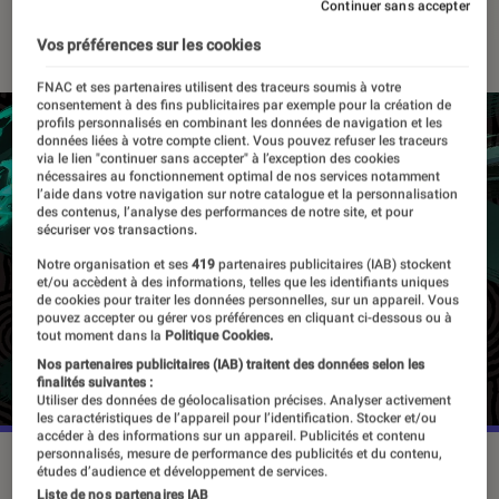
Continuer sans accepter
05 mai 2023
・
Par
Vincent Oms
Vos préférences sur les cookies
FNAC et ses partenaires utilisent des traceurs soumis à votre
consentement à des fins publicitaires par exemple pour la création de
profils personnalisés en combinant les données de navigation et les
données liées à votre compte client. Vous pouvez refuser les traceurs
via le lien "continuer sans accepter" à l’exception des cookies
nécessaires au fonctionnement optimal de nos services notamment
l’aide dans votre navigation sur notre catalogue et la personnalisation
des contenus, l’analyse des performances de notre site, et pour
sécuriser vos transactions.
Notre organisation et ses
419
partenaires publicitaires (IAB) stockent
et/ou accèdent à des informations, telles que les identifiants uniques
de cookies pour traiter les données personnelles, sur un appareil. Vous
pouvez accepter ou gérer vos préférences en cliquant ci-dessous ou à
tout moment dans la
Politique Cookies.
Nos partenaires publicitaires (IAB) traitent des données selon les
finalités suivantes :
Utiliser des données de géolocalisation précises. Analyser activement
les caractéristiques de l’appareil pour l’identification. Stocker et/ou
accéder à des informations sur un appareil. Publicités et contenu
personnalisés, mesure de performance des publicités et du contenu,
"Zelda: Tears of the Kingdom" est sorti le 12 mai 2023.
études d’audience et développement de services.
©Nintendo
Liste de nos partenaires IAB