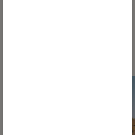
Nintendo
The Legend of Zelda: Tears of the Kingdom
Dernièrement dans Actu Jeux
vidéo