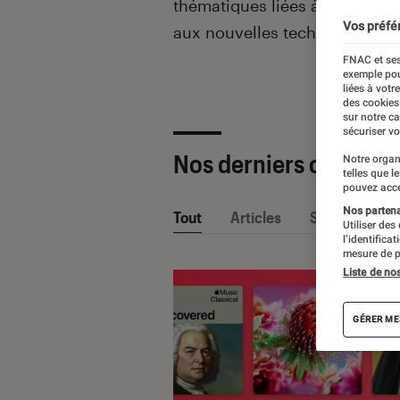
thématiques liées
à la culture
Vos préfé
aux nouvelles technologies.
FNAC et ses
exemple pou
liées à votr
des cookies
sur notre c
sécuriser vo
Nos derniers contenu
Notre organ
telles que l
pouvez acce
Nos partenai
Tout
Articles
Sélections et
Utiliser des
l’identifica
mesure de p
Liste de no
GÉRER ME