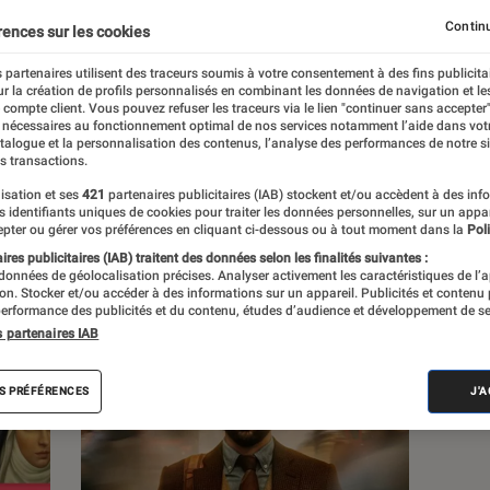
, à la pop culture, à la culture numérique et
Continu
rences sur les cookies
 partenaires utilisent des traceurs soumis à votre consentement à des fins publicita
r la création de profils personnalisés en combinant les données de navigation et l
e compte client. Vous pouvez refuser les traceurs via le lien "continuer sans accepter"
 nécessaires au fonctionnement optimal de nos services notamment l’aide dans vot
atalogue et la personnalisation des contenus, l’analyse des performances de notre si
s transactions.
s
isation et ses
421
partenaires publicitaires (IAB) stockent et/ou accèdent à des inf
es identifiants uniques de cookies pour traiter les données personnelles, sur un appa
pter ou gérer vos préférences en cliquant ci-dessous ou à tout moment dans la
Poli
res publicitaires (IAB) traitent des données selon les finalités suivantes :
 guides
Tests
 données de géolocalisation précises. Analyser activement les caractéristiques de l’
tion. Stocker et/ou accéder à des informations sur un appareil. Publicités et contenu
erformance des publicités et du contenu, études d’audience et développement de se
s partenaires IAB
S PRÉFÉRENCES
J'