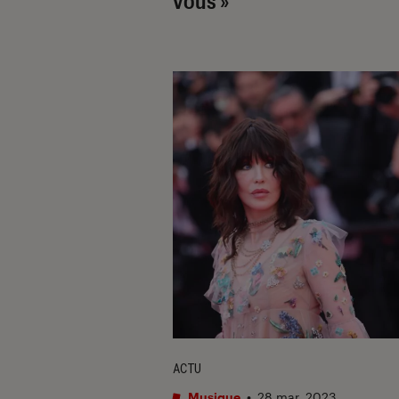
vous »
ACTU
Musique
•
28 mar. 2023