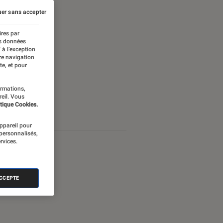
er sans accepter
ires par
es données
 à l’exception
re navigation
te, et pour
ormations,
reil. Vous
tique Cookies.
appareil pour
 personnalisés,
rvices.
ACCEPTE