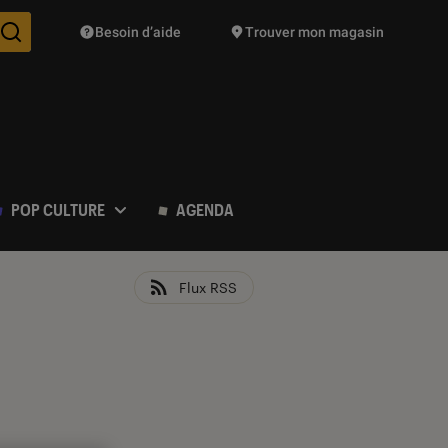
Besoin d’aide
Trouver mon magasin
Des suggestions de produits vont vous être proposées pendant vo
POP CULTURE
AGENDA
Flux RSS