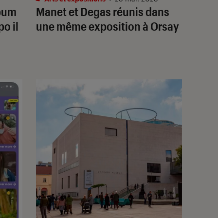
lbum
Manet et Degas réunis dans
o il
une même exposition à Orsay