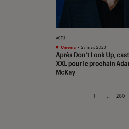
ACTU
Cinéma
•
27 mar. 2023
Après
Don’t Look Up
, cas
XXL pour le prochain Ad
McKay
1
...
280