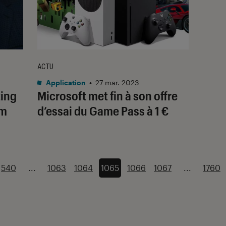
ACTU
Application
•
27 mar. 2023
ting
Microsoft met fin à son offre
am
d’essai du Game Pass à 1 €
540
...
1063
1064
1065
1066
1067
...
1760