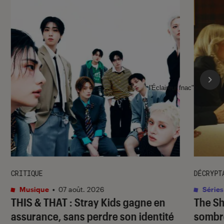
l'Éclaireur fnac">
CRITIQUE
DÉCRYPT
Musique
•
07 août. 2026
Séries
THIS & THAT
: Stray Kids gagne en
The S
assurance, sans perdre son identité
sombr