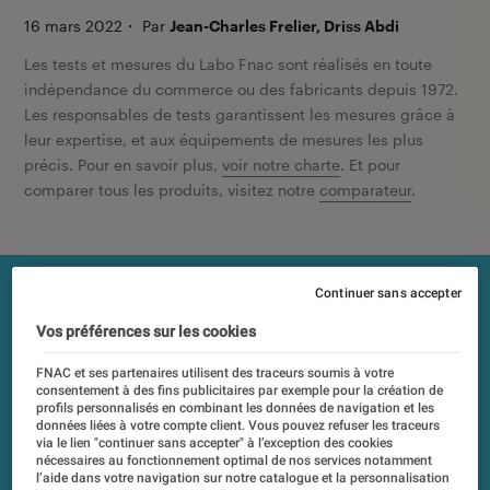
16 mars 2022
・
Par
Jean-Charles Frelier, Driss Abdi
Les tests et mesures du Labo Fnac sont réalisés en toute
indépendance du commerce ou des fabricants depuis 1972.
Les responsables de tests garantissent les mesures grâce à
leur expertise, et aux équipements de mesures les plus
précis. Pour en savoir plus,
voir notre charte
. Et pour
comparer tous les produits, visitez notre
comparateur
.
Continuer sans accepter
Vos préférences sur les cookies
FNAC et ses partenaires utilisent des traceurs soumis à votre
consentement à des fins publicitaires par exemple pour la création de
profils personnalisés en combinant les données de navigation et les
données liées à votre compte client. Vous pouvez refuser les traceurs
via le lien "continuer sans accepter" à l’exception des cookies
nécessaires au fonctionnement optimal de nos services notamment
l’aide dans votre navigation sur notre catalogue et la personnalisation