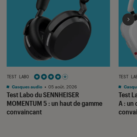
TEST LABO
TEST LA
Noté 4 étoiles sur 5
Casques audio
•
05 août. 2026
Casqu
Test Labo du SENNHEISER
Test 
MOMENTUM 5 : un haut de gamme
A : un
convaincant
conva