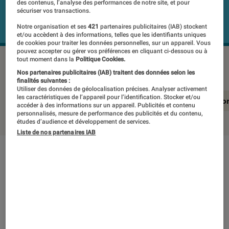
des contenus, l’analyse des performances de notre site, et pour
sécuriser vos transactions.
Notre organisation et ses
421
partenaires publicitaires (IAB) stockent
et/ou accèdent à des informations, telles que les identifiants uniques
de cookies pour traiter les données personnelles, sur un appareil. Vous
pouvez accepter ou gérer vos préférences en cliquant ci-dessous ou à
tout moment dans la
Politique Cookies.
SENNHEISER IE 300
©Labo Fnac
Nos partenaires publicitaires (IAB) traitent des données selon les
finalités suivantes :
Utiliser des données de géolocalisation précises. Analyser activement
les caractéristiques de l’appareil pour l’identification. Stocker et/ou
En résumé
Notre test détaillé
Conclusio
accéder à des informations sur un appareil. Publicités et contenu
personnalisés, mesure de performance des publicités et du contenu,
études d’audience et développement de services.
Liste de nos partenaires IAB
En résumé
NOTE LABOFNAC
Noté 4 étoiles sur 5
La mode est aux True Wireless, ce qui