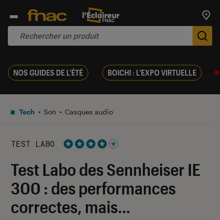
Trouv
De
NOS GUIDES DE L'ÉTÉ
BOICHI : L'EXPO VIRTUELLE
Tech
Son
Casques audio
TEST LABO
Noté 4 étoiles sur 5
Test Labo des Sennheiser IE
300 : des performances
correctes, mais…