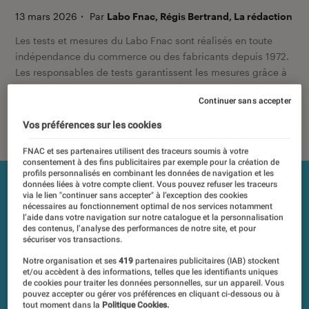
13 mars 2026
・
Par
Labo Fnac, Régis Bertrand, La rédaction
Les tests et mesures du Labo Fnac sont réalisés en toute
indépendance du commerce ou des fabricants depuis 1972.
Les responsables de tests garantissent les mesures grâce à
leur expertise, et aux équipements de mesures les plus
Continuer sans accepter
précis. Pour en savoir plus,
voir notre charte
. Et pour
comparer tous les produits, visitez notre
comparateur
.
Vos préférences sur les cookies
FNAC et ses partenaires utilisent des traceurs soumis à votre
consentement à des fins publicitaires par exemple pour la création de
profils personnalisés en combinant les données de navigation et les
données liées à votre compte client. Vous pouvez refuser les traceurs
via le lien "continuer sans accepter" à l’exception des cookies
nécessaires au fonctionnement optimal de nos services notamment
l’aide dans votre navigation sur notre catalogue et la personnalisation
des contenus, l’analyse des performances de notre site, et pour
sécuriser vos transactions.
Notre organisation et ses
419
partenaires publicitaires (IAB) stockent
et/ou accèdent à des informations, telles que les identifiants uniques
de cookies pour traiter les données personnelles, sur un appareil. Vous
pouvez accepter ou gérer vos préférences en cliquant ci-dessous ou à
tout moment dans la
Politique Cookies.