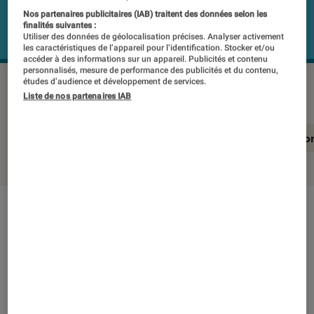
Nos partenaires publicitaires (IAB) traitent des données selon les
finalités suivantes :
Utiliser des données de géolocalisation précises. Analyser activement
les caractéristiques de l’appareil pour l’identification. Stocker et/ou
accéder à des informations sur un appareil. Publicités et contenu
personnalisés, mesure de performance des publicités et du contenu,
études d’audience et développement de services.
KEF LS60W BLEU (X2)
©Labo Fnac
Liste de nos partenaires IAB
En résumé
Notre test détaillé
Conclusio
En résumé
NOTE LABOFNAC
Noté 5 étoiles sur 5
Cette paire d’enceintes connectées HiFi de