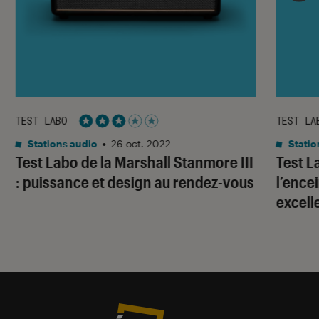
TEST LABO
TEST LA
Noté 3 étoiles sur 5
Stations audio
•
26 oct. 2022
Statio
Test Labo de la Marshall Stanmore III
Test L
: puissance et design au rendez-vous
l’ence
excell