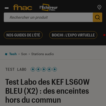
Trouv
De
NOS GUIDES DE L'ÉTÉ
BOICHI : L'EXPO VIRTUELLE
Tech
Son
Stations audio
TEST LABO
Noté 5 étoiles sur 5
Test Labo des KEF LS60W
BLEU (X2) : des enceintes
hors du commun