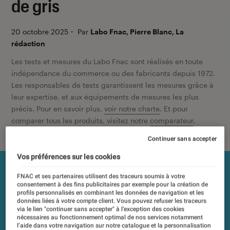
de gris
20 octobre 2025
・
Par
Labo Fnac, Pierre Blanc, La
rédaction
Les tests et mesures du Labo Fnac sont réalisés en toute
indépendance du commerce ou des fabricants depuis 1972.
Les responsables de tests garantissent les mesures grâce à
leur expertise, et aux équipements de mesures les plus
précis. Pour en savoir plus,
voir notre charte
. Et pour
comparer tous les produits, visitez notre
comparateur
.
Continuer sans accepter
Vos préférences sur les cookies
FNAC et ses partenaires utilisent des traceurs soumis à votre
consentement à des fins publicitaires par exemple pour la création de
profils personnalisés en combinant les données de navigation et les
données liées à votre compte client. Vous pouvez refuser les traceurs
via le lien "continuer sans accepter" à l’exception des cookies
nécessaires au fonctionnement optimal de nos services notamment
l’aide dans votre navigation sur notre catalogue et la personnalisation