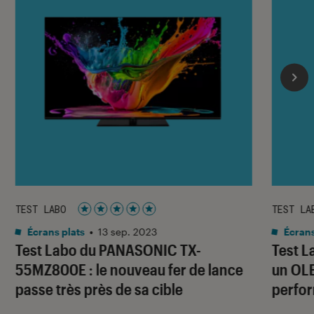
TEST LABO
TEST LA
Noté 5 étoiles sur 5
Écrans plats
•
13 sep. 2023
Écrans
Test Labo du PANASONIC TX-
Test L
55MZ800E : le nouveau fer de lance
un OLE
passe très près de sa cible
perfo