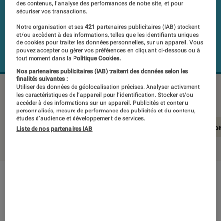
des contenus, l’analyse des performances de notre site, et pour
sécuriser vos transactions.
Notre organisation et ses
421
partenaires publicitaires (IAB) stockent
et/ou accèdent à des informations, telles que les identifiants uniques
de cookies pour traiter les données personnelles, sur un appareil. Vous
pouvez accepter ou gérer vos préférences en cliquant ci-dessous ou à
tout moment dans la
Politique Cookies.
Nos partenaires publicitaires (IAB) traitent des données selon les
finalités suivantes :
Utiliser des données de géolocalisation précises. Analyser activement
SAMSUNG TU43U8005FU
©Labo Fnac
les caractéristiques de l’appareil pour l’identification. Stocker et/ou
accéder à des informations sur un appareil. Publicités et contenu
personnalisés, mesure de performance des publicités et du contenu,
études d’audience et développement de services.
En résumé
Notre test détaillé
Conclusio
Liste de nos partenaires IAB
En résumé
NOTE LABOFNAC
Noté 2 étoiles sur 5