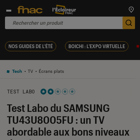
Trouv
De
NOS GUIDES DE L'ÉTÉ
BOICHI : L'EXPO VIRTUELLE
Tech
TV
Écrans plats
TEST LABO
Noté 2 étoiles sur 5
Test Labo du SAMSUNG
TU43U8005FU : un TV
abordable aux bons niveaux