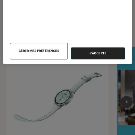
Dernièrement dans Écrans plats
GÉRER MES PRÉFÉRENCES
J'ACCEPTE