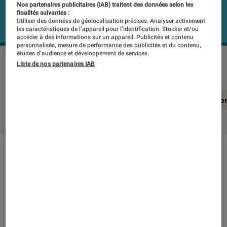
Nos partenaires publicitaires (IAB) traitent des données selon les
finalités suivantes :
Utiliser des données de géolocalisation précises. Analyser activement
les caractéristiques de l’appareil pour l’identification. Stocker et/ou
accéder à des informations sur un appareil. Publicités et contenu
personnalisés, mesure de performance des publicités et du contenu,
études d’audience et développement de services.
FUJIFILM X-HALF
©Labo Fnac
Liste de nos partenaires IAB
En résumé
Notre test détaillé
Conclusio
En résumé
NOTE LABOFNAC
Noté 5 étoiles sur 5
Taillé pour les amateurs de photo analogique,