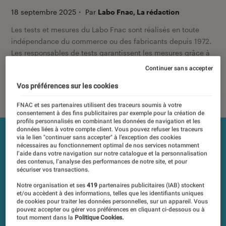
18 septembre 2025
・
Par
Labo Fnac, La rédaction
Les tests et mesures du Labo Fnac sont réalisés en toute
indépendance du commerce ou des fabricants depuis 1972.
Les responsables de tests garantissent les mesures grâce à
leur expertise, et aux équipements de mesures les plus
Continuer sans accepter
précis. Pour en savoir plus,
voir notre charte
. Et pour
Vos préférences sur les cookies
comparer tous les produits, visitez notre
comparateur
.
FNAC et ses partenaires utilisent des traceurs soumis à votre
consentement à des fins publicitaires par exemple pour la création de
profils personnalisés en combinant les données de navigation et les
données liées à votre compte client. Vous pouvez refuser les traceurs
via le lien "continuer sans accepter" à l’exception des cookies
nécessaires au fonctionnement optimal de nos services notamment
l’aide dans votre navigation sur notre catalogue et la personnalisation
des contenus, l’analyse des performances de notre site, et pour
sécuriser vos transactions.
Notre organisation et ses
419
partenaires publicitaires (IAB) stockent
et/ou accèdent à des informations, telles que les identifiants uniques
de cookies pour traiter les données personnelles, sur un appareil. Vous
pouvez accepter ou gérer vos préférences en cliquant ci-dessous ou à
tout moment dans la
Politique Cookies.