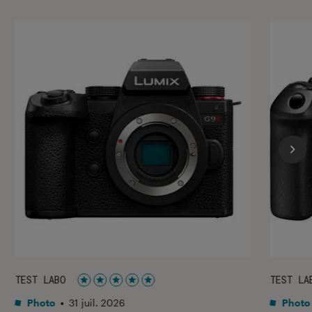
TEST LABO
TEST LA
Noté 5 étoiles sur 5
Photo
•
31 juil. 2026
Photo