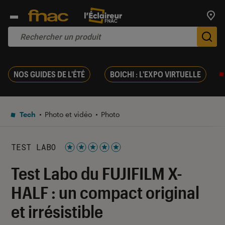
Trouv
De
NOS GUIDES DE L'ÉTÉ
BOICHI : L'EXPO VIRTUELLE
Tech
Photo et vidéo
Photo
TEST LABO
Noté 5 étoiles sur 5
Test Labo du FUJIFILM X-
HALF : un compact original
et irrésistible