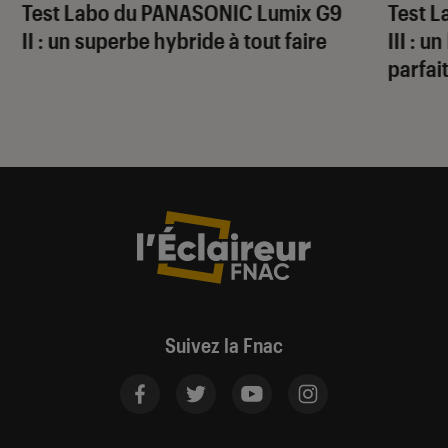
Test Labo du PANASONIC Lumix G9
Test 
II : un superbe hybride à tout faire
III : 
parfai
Suivez la Fnac