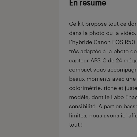
En résumé
Ce kit propose tout ce do
dans la photo ou la vidéo
l’hybride Canon EOS R50 
très adaptée à la photo d
capteur APS-C de 24 mégap
compact vous accompagne 
beaux moments avec une i
colorimétrie, riche et just
modèle, dont le Labo Fna
sensibilité. À part en bas
limites, nous avons ici aff
tout !