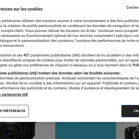
 CANON EOS R50 V : un e
Continu
rences sur les cookies
valent
 partenaires utilisent des traceurs soumis à votre consentement à des fins publicita
r la création de profils personnalisés en combinant les données de navigation et l
e compte client. Vous pouvez refuser les traceurs via le lien "continuer sans accepter"
 nécessaires au fonctionnement optimal de nos services notamment l’aide dans vot
ction
atalogue et la personnalisation des contenus, l’analyse des performances de notre si
s transactions.
nt réalisés en toute indépendance du commerce ou des fabricants de
expertise, et aux équipements de mesures les plus précis. Pour en s
isation et ses
421
partenaires publicitaires (IAB) stockent et/ou accèdent à des inf
es identifiants uniques de cookies pour traiter les données personnelles, sur un appa
tre
comparateur
.
pter ou gérer vos préférences en cliquant ci-dessous ou à tout moment dans la
Poli
res publicitaires (IAB) traitent des données selon les finalités suivantes :
 données de géolocalisation précises. Analyser activement les caractéristiques de l’
tion. Stocker et/ou accéder à des informations sur un appareil. Publicités et contenu
Nos
erformance des publicités et du contenu, études d’audience et développement de se
s partenaires IAB
VOIR T
S PRÉFÉRENCES
J'