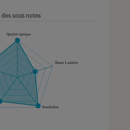
l des sous notes
aphique sont à retrouver dans l'onglet "Détail des so