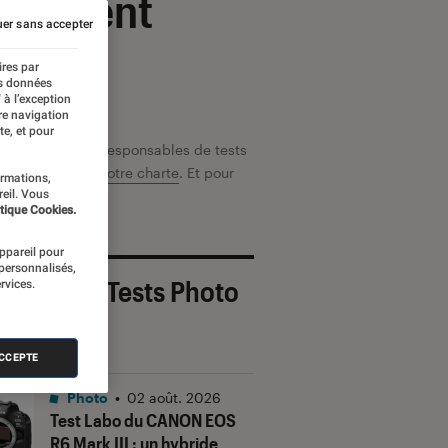
xcellent
er sans accepter
ires par
es données
 à l’exception
re navigation
te, et pour
puis 1972. Les responsables de tests
avoir plus,
voir notre charte
. Et pour
ormations,
reil. Vous
tique Cookies.
appareil pour
 personnalisés,
 derniers Tests Photo
rvices.
OUT
ACCEPTE
Photo
•
02 août. 2026
Test Labo du CANON EOS
R6 Mark III : un hybride