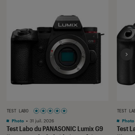
TEST LABO
TEST LA
Noté 5 étoiles sur 5
Photo
•
31 juil. 2026
Photo
Test Labo du PANASONIC Lumix G9
Test 