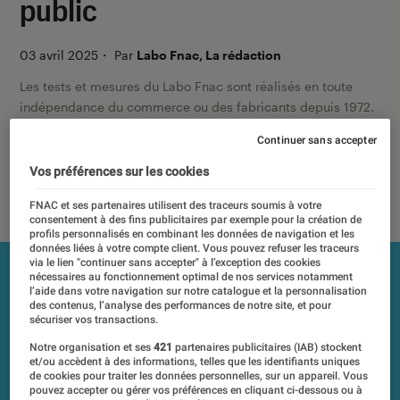
public
03 avril 2025
・
Par
Labo Fnac, La rédaction
Les tests et mesures du Labo Fnac sont réalisés en toute
indépendance du commerce ou des fabricants depuis 1972.
Les responsables de tests garantissent les mesures grâce à
Continuer sans accepter
leur expertise, et aux équipements de mesures les plus
précis. Pour en savoir plus,
voir notre charte
. Et pour
Vos préférences sur les cookies
comparer tous les produits, visitez notre
comparateur
.
FNAC et ses partenaires utilisent des traceurs soumis à votre
consentement à des fins publicitaires par exemple pour la création de
profils personnalisés en combinant les données de navigation et les
données liées à votre compte client. Vous pouvez refuser les traceurs
via le lien "continuer sans accepter" à l’exception des cookies
nécessaires au fonctionnement optimal de nos services notamment
l’aide dans votre navigation sur notre catalogue et la personnalisation
des contenus, l’analyse des performances de notre site, et pour
sécuriser vos transactions.
Notre organisation et ses
421
partenaires publicitaires (IAB) stockent
et/ou accèdent à des informations, telles que les identifiants uniques
de cookies pour traiter les données personnelles, sur un appareil. Vous
pouvez accepter ou gérer vos préférences en cliquant ci-dessous ou à