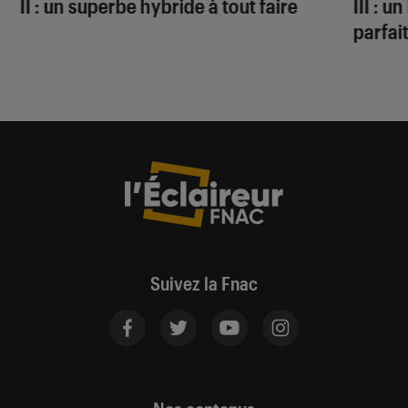
II : un superbe hybride à tout faire
III : 
parfai
Suivez la Fnac