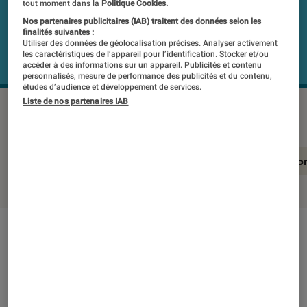
tout moment dans la
Politique Cookies.
Nos partenaires publicitaires (IAB) traitent des données selon les
finalités suivantes :
Utiliser des données de géolocalisation précises. Analyser activement
les caractéristiques de l’appareil pour l’identification. Stocker et/ou
accéder à des informations sur un appareil. Publicités et contenu
personnalisés, mesure de performance des publicités et du contenu,
études d’audience et développement de services.
Liste de nos partenaires IAB
YASHICA DigiMate
©Labo Fnac
En résumé
Notre test détaillé
Conclusio
En résumé
NOTE LABOFNAC
Noté 1 étoiles sur 5