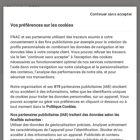
11 octobre 2024
Continuer sans accepter
Les tests et mesures du Labo Fnac sont réalisés en toute
Vos préférences sur les cookies
indépendance du commerce ou des fabricants depuis 1972.
Les responsables de tests garantissent les mesures grâce à
FNAC et ses partenaires utilisent des traceurs soumis à votre
leur expertise, et aux équipements de mesures les plus
consentement à des fins publicitaires par exemple pour la création de
précis. Pour en savoir plus,
voir notre charte
. Et pour
profils personnalisés en combinant les données de navigation et les
données liées à votre compte client. Vous pouvez refuser les traceurs
comparer tous les produits, visitez notre
comparateur
.
via le lien "continuer sans accepter" à l’exception des cookies
nécessaires au fonctionnement optimal de nos services notamment
l’aide dans votre navigation sur notre catalogue et la personnalisation
des contenus, l’analyse des performances de notre site, et pour
sécuriser vos transactions.
Notre organisation et ses
419
partenaires publicitaires (IAB) stockent
et/ou accèdent à des informations, telles que les identifiants uniques
de cookies pour traiter les données personnelles, sur un appareil. Vous
pouvez accepter ou gérer vos préférences en cliquant ci-dessous ou à
tout moment dans la
Politique Cookies.
Nos partenaires publicitaires (IAB) traitent des données selon les
finalités suivantes :
Utiliser des données de géolocalisation précises. Analyser activement
les caractéristiques de l’appareil pour l’identification. Stocker et/ou
accéder à des informations sur un appareil. Publicités et contenu
personnalisés, mesure de performance des publicités et du contenu,