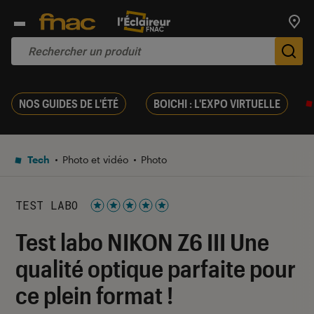
Trouv
De
NOS GUIDES DE L'ÉTÉ
BOICHI : L'EXPO VIRTUELLE
Tech
Photo et vidéo
Photo
TEST LABO
Noté 5 étoiles sur 5
Test labo NIKON Z6 III Une
qualité optique parfaite pour
ce plein format !