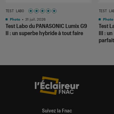
TEST LABO
TEST LA
Noté 5 étoiles sur 5
Photo
•
31 juil. 2026
Photo
Test Labo du PANASONIC Lumix G9
Test 
II : un superbe hybride à tout faire
III : 
parfai
Suivez la Fnac