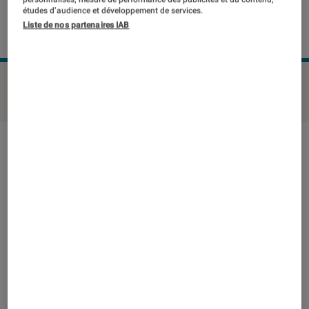
études d’audience et développement de services.
Liste de nos partenaires IAB
NIKON Z6III
©Labo Fnac
Note technique
Détail des sous notes
Note technique