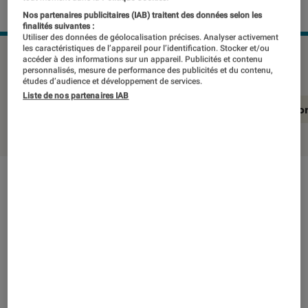
Nos partenaires publicitaires (IAB) traitent des données selon les
finalités suivantes :
Utiliser des données de géolocalisation précises. Analyser activement
les caractéristiques de l’appareil pour l’identification. Stocker et/ou
NIKON Z5
©Labo Fnac
accéder à des informations sur un appareil. Publicités et contenu
personnalisés, mesure de performance des publicités et du contenu,
études d’audience et développement de services.
Liste de nos partenaires IAB
En résumé
Notre test détaillé
Conclusio
En résumé
NOTE LABOFNAC
Noté 5 étoiles sur 5
Un bel appareil signé Nikon, qui s’est distingué
dans le protocole de test du Labo grâce à une