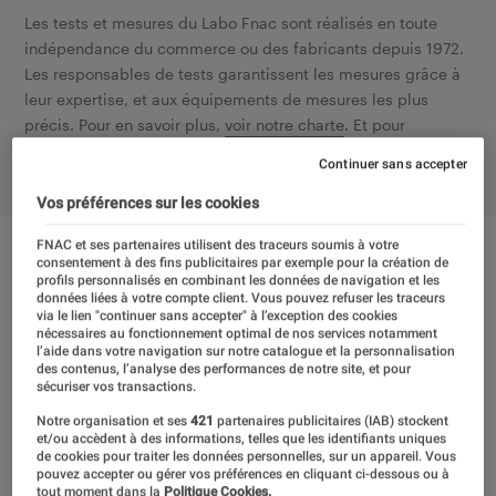
Les tests et mesures du Labo Fnac sont réalisés en toute
indépendance du commerce ou des fabricants depuis 1972.
Les responsables de tests garantissent les mesures grâce à
leur expertise, et aux équipements de mesures les plus
précis. Pour en savoir plus,
voir notre charte
. Et pour
comparer tous les produits, visitez notre
comparateur
.
Continuer sans accepter
Vos préférences sur les cookies
FNAC et ses partenaires utilisent des traceurs soumis à votre
consentement à des fins publicitaires par exemple pour la création de
profils personnalisés en combinant les données de navigation et les
données liées à votre compte client. Vous pouvez refuser les traceurs
via le lien "continuer sans accepter" à l’exception des cookies
nécessaires au fonctionnement optimal de nos services notamment
l’aide dans votre navigation sur notre catalogue et la personnalisation
des contenus, l’analyse des performances de notre site, et pour
sécuriser vos transactions.
Notre organisation et ses
421
partenaires publicitaires (IAB) stockent
et/ou accèdent à des informations, telles que les identifiants uniques
de cookies pour traiter les données personnelles, sur un appareil. Vous
pouvez accepter ou gérer vos préférences en cliquant ci-dessous ou à
tout moment dans la
Politique Cookies.