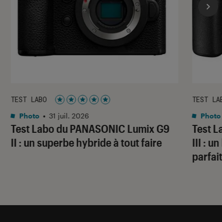
TEST LABO
TEST LA
Noté 5 étoiles sur 5
Photo
•
31 juil. 2026
Photo
Test Labo du PANASONIC Lumix G9
Test 
II : un superbe hybride à tout faire
III : 
parfai