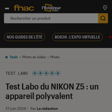
Trouv
De
NOS GUIDES DE L'ÉTÉ
BOICHI : L'EXPO VIRTUELLE
Tech
Photo et vidéo
Photo
TEST LABO
Noté 5 étoiles sur 5
Test Labo du NIKON Z5 : un
appareil polyvalent
27 juin 2024
・
Par
La rédaction