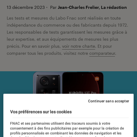
13 décembre 2023
・
Par
Jean-Charles Frelier, La rédaction
Les tests et mesures du Labo Fnac sont réalisés en toute
indépendance du commerce ou des fabricants depuis 1972.
Les responsables de tests garantissent les mesures grâce à
leur expertise, et aux équipements de mesures les plus
précis. Pour en savoir plus,
voir notre charte
. Et pour
comparer tous les produits, visitez notre
comparateur
.
Continuer sans accepter
Vos préférences sur les cookies
FNAC et ses partenaires utilisent des traceurs soumis à votre
consentement à des fins publicitaires par exemple pour la création de
profils personnalisés en combinant les données de navigation et les