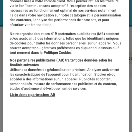
données liées à votre compte client. Vous pouvez refuser les traceurs
via le lien "continuer sans accepter" à l’exception des cookies
nécessaires au fonctionnement optimal de nos services notamment
l’aide dans votre navigation sur notre catalogue et la personnalisation
des contenus, l’analyse des performances de notre site, et pour
sécuriser vos transactions.
Notre organisation et ses
419
partenaires publicitaires (IAB) stockent
XIAOMI 13T Pro
©Labo Fnac
et/ou accèdent à des informations, telles que les identifiants uniques
de cookies pour traiter les données personnelles, sur un appareil. Vous
pouvez accepter ou gérer vos préférences en cliquant ci-dessous ou à
tout moment dans la
Politique Cookies.
En résumé
Notre test détaillé
Conclusio
Nos partenaires publicitaires (IAB) traitent des données selon les
finalités suivantes :
Utiliser des données de géolocalisation précises. Analyser activement
les caractéristiques de l’appareil pour l’identification. Stocker et/ou
accéder à des informations sur un appareil. Publicités et contenu
personnalisés, mesure de performance des publicités et du contenu,
études d’audience et développement de services.
En résumé
Liste de nos partenaires IAB
NOTE LABOFNAC
Noté 2 étoiles sur 5
Le
Xiaomi 13T Pro
est parmi les meilleurs