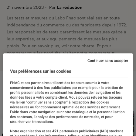
21 novembre 2023
・
Par
La rédaction
Les tests et mesures du Labo Fnac sont réalisés en toute
indépendance du commerce ou des fabricants depuis 1972.
Les responsables de tests garantissent les mesures grâce à
leur expertise, et aux équipements de mesures les plus
précis. Pour en savoir plus,
voir notre charte
. Et pour
comparer tous les produits, visitez notre
comparateur
.
Continuer sans accepter
Vos préférences sur les cookies
FNAC et ses partenaires utilisent des traceurs soumis à votre
consentement à des fins publicitaires par exemple pour la création de
profils personnalisés en combinant les données de navigation et les
données liées à votre compte client. Vous pouvez refuser les traceurs
via le lien "continuer sans accepter" à l’exception des cookies
nécessaires au fonctionnement optimal de nos services notamment
l’aide dans votre navigation sur notre catalogue et la personnalisation
des contenus, l’analyse des performances de notre site, et pour
sécuriser vos transactions.
Notre organisation et ses
421
partenaires publicitaires (IAB) stockent