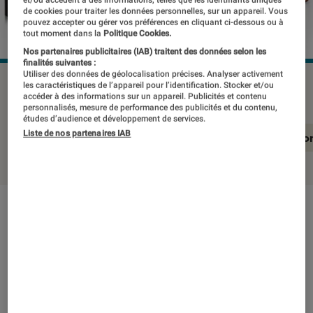
et/ou accèdent à des informations, telles que les identifiants uniques
de cookies pour traiter les données personnelles, sur un appareil. Vous
pouvez accepter ou gérer vos préférences en cliquant ci-dessous ou à
tout moment dans la
Politique Cookies.
Nos partenaires publicitaires (IAB) traitent des données selon les
finalités suivantes :
Utiliser des données de géolocalisation précises. Analyser activement
PANASONIC GX9
©Labo Fnac
les caractéristiques de l’appareil pour l’identification. Stocker et/ou
accéder à des informations sur un appareil. Publicités et contenu
personnalisés, mesure de performance des publicités et du contenu,
études d’audience et développement de services.
Liste de nos partenaires IAB
En résumé
Notre test détaillé
Conclusio
En résumé
NOTE LABOFNAC
Noté 4 étoiles sur 5
Ce kit du Panasonic GX9 n’est certes pas le