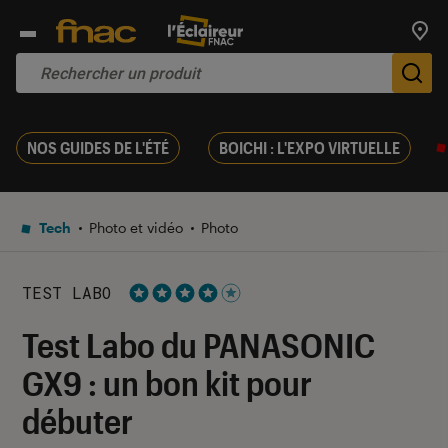
Trouv
De
NOS GUIDES DE L'ÉTÉ
BOICHI : L'EXPO VIRTUELLE
Tech
Photo et vidéo
Photo
TEST LABO
Noté 4 étoiles sur 5
Test Labo du PANASONIC
GX9 : un bon kit pour
débuter