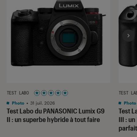
TEST LABO
TEST LA
Noté 5 étoiles sur 5
Photo
•
31 juil. 2026
Photo
Test Labo du PANASONIC Lumix G9
Test 
II : un superbe hybride à tout faire
III : 
parfai