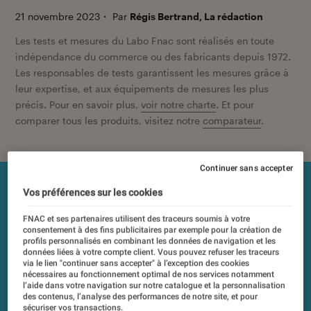
21 novembre 2023
・
Par
Régis Bertrand, La rédaction
Les tests et mesures du Labo Fnac sont réalisés en toute
indépendance du commerce ou des fabricants depuis 1972.
Les responsables de tests garantissent les mesures grâce à
leur expertise, et aux équipements de mesures les plus
précis. Pour en savoir plus,
voir notre charte
. Et pour
comparer tous les produits, visitez notre
comparateur
.
Continuer sans accepter
Vos préférences sur les cookies
FNAC et ses partenaires utilisent des traceurs soumis à votre
consentement à des fins publicitaires par exemple pour la création de
profils personnalisés en combinant les données de navigation et les
données liées à votre compte client. Vous pouvez refuser les traceurs
via le lien "continuer sans accepter" à l’exception des cookies
nécessaires au fonctionnement optimal de nos services notamment
l’aide dans votre navigation sur notre catalogue et la personnalisation
des contenus, l’analyse des performances de notre site, et pour
sécuriser vos transactions.