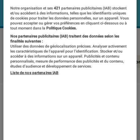
Notre organisation et ses
421
partenaires publicitaires (IAB) stockent
et/ou accèdent à des informations, telles que les identifiants uniques
de cookies pour traiter les données personnelles, sur un appareil. Vous
pouvez accepter ou gérer vos préférences en cliquant ci-dessous ou à
tout moment dans la
Politique Cookies.
SONY HT-S2000
©Labo Fnac
Nos partenaires publicitaires (IAB) traitent des données selon les
finalités suivantes :
Utiliser des données de géolocalisation précises. Analyser activement
les caractéristiques de l’appareil pour l’identification. Stocker et/ou
accéder à des informations sur un appareil. Publicités et contenu
En résumé
Notre test détaillé
Conclusio
personnalisés, mesure de performance des publicités et du contenu,
études d’audience et développement de services.
Liste de nos partenaires IAB
En résumé
NOTE LABOFNAC
Noté 1 étoiles sur 5
Les barres de son particulièrement abordables