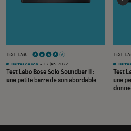
TEST LABO
TEST LA
Noté 4 étoiles sur 5
Barres de son
•
07 jan. 2022
Barres
Test Labo Bose Solo Soundbar II :
Test L
une petite barre de son abordable
une pe
donner