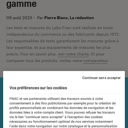
gamme
09 août 2023
・
Par
Pierre Blanc, La rédaction
Les tests et mesures du Labo Fnac sont réalisés en toute
indépendance du commerce ou des fabricants depuis 1972.
Les responsables de tests garantissent les mesures grâce à
leur expertise, et aux équipements de mesures les plus
précis. Pour en savoir plus,
voir notre charte
. Et pour
comparer tous les produits, visitez notre
comparateur
.
Continuer sans accepter
Vos préférences sur les cookies
FNAC et ses partenaires utilisent des traceurs soumis à votre
consentement à des fins publicitaires par exemple pour la création de
profils personnalisés en combinant les données de navigation et les
données liées à votre compte client. Vous pouvez refuser les traceurs
via le lien "continuer sans accepter" à l’exception des cookies
nécessaires au fonctionnement optimal de nos services notamment
l’aide dans votre navigation sur notre catalogue et la personnalisation