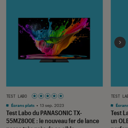
TEST LABO
TEST LA
Noté 5 étoiles sur 5
Écrans plats
•
13 sep. 2023
Écrans
Test Labo du PANASONIC TX-
Test L
55MZ800E : le nouveau fer de lance
un OLE