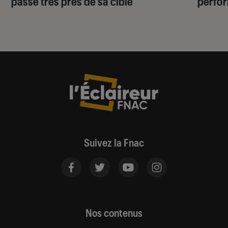
passe très près de sa cible
perfo
Suivez la Fnac
Nos contenus