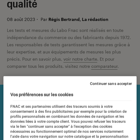
qualité
08 août 2023
・
Par
Régis Bertrand, La rédaction
Les tests et mesures du Labo Fnac sont réalisés en toute
indépendance du commerce ou des fabricants depuis 1972.
Les responsables de tests garantissent les mesures grâce à
leur expertise, et aux équipements de mesures les plus
précis. Pour en savoir plus,
voir notre charte
. Et pour
comparer tous les produits, visitez notre
comparateur
.
Continuer sans accepter
Vos préférences sur les cookies
FNAC et ses partenaires utilisent des traceurs soumis à votre
consentement à des fins publicitaires par exemple pour la création de
profils personnalisés en combinant les données de navigation et les
données liées à votre compte client. Vous pouvez refuser les traceurs
via le lien "continuer sans accepter" à l’exception des cookies
nécessaires au fonctionnement optimal de nos services notamment
l’aide dans votre navigation sur notre catalogue et la personnalisation