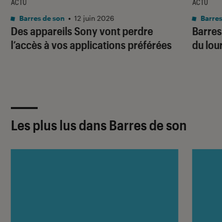
ACTU
ACTU
Barres de son
•
12 juin 2026
Barres
Des appareils Sony vont perdre
Barres
l’accès à vos applications préférées
du lou
Les plus lus dans Barres de son