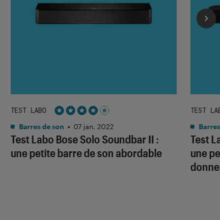
TEST LABO
TEST LA
Noté 4 étoiles sur 5
Barres de son
•
07 jan. 2022
Barres
Test Labo Bose Solo Soundbar II :
Test L
une petite barre de son abordable
une pe
donner