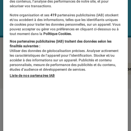
des contenus, l’analyse des performances de notre site, et pour
sécuriser vos transactions.
Notre organisation et ses
419
partenaires publicitaires (IAB) stockent
et/ou accèdent à des informations, telles que les identifiants uniques
de cookies pour traiter les données personnelles, sur un appareil. Vous
pouvez accepter ou gérer vos préférences en cliquant ci-dessous ou à
tout moment dans la
Politique Cookies.
Nos partenaires publicitaires (IAB) traitent des données selon les
BOSE Soundbar 500 + Bass Module
©Labo Fnac
finalités suivantes :
Utiliser des données de géolocalisation précises. Analyser activement
les caractéristiques de l’appareil pour l’identification. Stocker et/ou
accéder à des informations sur un appareil. Publicités et contenu
personnalisés, mesure de performance des publicités et du contenu,
En résumé
Notre test détaillé
Conclusio
études d’audience et développement de services.
Liste de nos partenaires IAB
En résumé
NOTE LABOFNAC
Noté 5 étoiles sur 5