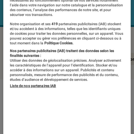
nécessaires au fonctionnement optimal de nos services notamment
l’aide dans votre navigation sur notre catalogue et la personnalisation
des contenus, l’analyse des performances de notre site, et pour
sécuriser vos transactions.
Notre organisation et ses
419
partenaires publicitaires (IAB) stockent
et/ou accèdent à des informations, telles que les identifiants uniques
de cookies pour traiter les données personnelles, sur un appareil. Vous
SONY KD-43X80L
©Labo Fnac
pouvez accepter ou gérer vos préférences en cliquant ci-dessous ou à
tout moment dans la
Politique Cookies.
Nos partenaires publicitaires (IAB) traitent des données selon les
finalités suivantes :
En résumé
Notre test détaillé
Conclusio
Utiliser des données de géolocalisation précises. Analyser activement
les caractéristiques de l’appareil pour l’identification. Stocker et/ou
accéder à des informations sur un appareil. Publicités et contenu
personnalisés, mesure de performance des publicités et du contenu,
études d’audience et développement de services.
Liste de nos partenaires IAB
En résumé
NOTE LABOFNAC
Noté 3 étoiles sur 5
Le petit dernier de la fratrie des KD-X80L de