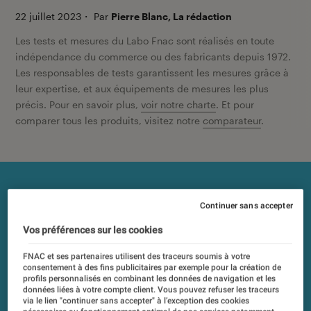
22 juillet 2023
・
Par
Pierre Blanc, La rédaction
Les tests et mesures du Labo Fnac sont réalisés en toute
indépendance du commerce ou des fabricants depuis 1972.
Les responsables de tests garantissent les mesures grâce à
leur expertise, et aux équipements de mesures les plus
précis. Pour en savoir plus,
voir notre charte
. Et pour
comparer tous les produits, visitez notre
comparateur
.
Continuer sans accepter
Vos préférences sur les cookies
FNAC et ses partenaires utilisent des traceurs soumis à votre
consentement à des fins publicitaires par exemple pour la création de
profils personnalisés en combinant les données de navigation et les
données liées à votre compte client. Vous pouvez refuser les traceurs
via le lien "continuer sans accepter" à l’exception des cookies