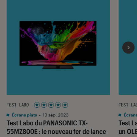
TEST LABO
TEST LA
Noté 5 étoiles sur 5
Écrans plats
•
13 sep. 2023
Écrans
Test Labo du PANASONIC TX-
Test L
55MZ800E : le nouveau fer de lance
un OLE