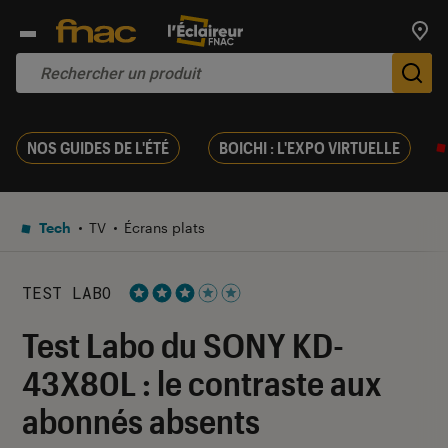
Trouv
De
NOS GUIDES DE L'ÉTÉ
BOICHI : L'EXPO VIRTUELLE
Tech
TV
Écrans plats
TEST LABO
Noté 3 étoiles sur 5
Test Labo du SONY KD-
43X80L : le contraste aux
abonnés absents