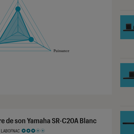
aphique sont à retrouver dans l'onglet "Détail des so
re de son Yamaha SR-C20A Blanc
 LABOFNAC