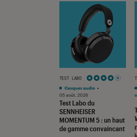
ABO
TEST LABO
T
Noté 5 étoiles sur 5
Noté 4 étoiles sur 5
o
•
31 juil. 2026
Casques audio
•
Labo du
05 août. 2026
c
Test Labo du
SONIC Lumix G9
SENNHEISER
un superbe hybride à
MOMENTUM 5 : un haut
aire
de gamme convaincant