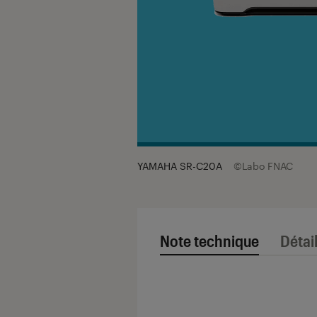
YAMAHA SR-C20A
©Labo FNAC
Note technique
Détai
Note technique