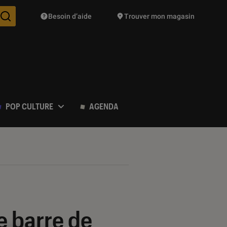
Besoin d’aide
Trouver mon magasin
Des suggestions de produits vont vous être proposées pendant vo
POP CULTURE
AGENDA
e barre de