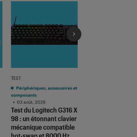
TEST
TEST LABO
sur 5
Noté 4 éto
Périphériques, accessoires et
Mobilité urbaine
•
composants
03 août. 2026
Test Labo de la
•
03 août. 2026
Test du Logitech G316 X
URBANGLIDE 800 
98 : un étonnant clavier
une trottinette co
mécanique compatible
au bon rapport qua
hot-swap et 8000 Hz
prix