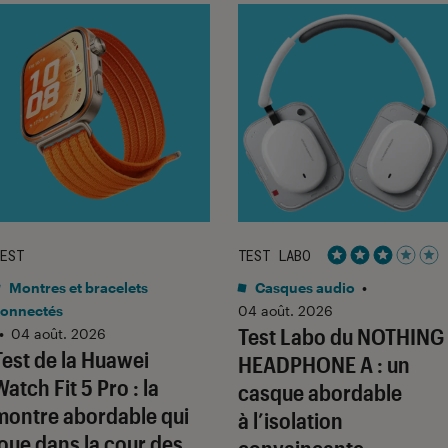
EST
TEST LABO
Noté 3 étoiles 
Montres et bracelets
Casques audio
•
onnectés
04 août. 2026
Test Labo du NOTHING
•
04 août. 2026
Test de la Huawei
HEADPHONE A : un
Watch Fit 5 Pro : la
casque abordable
montre abordable qui
à l’isolation
joue dans la cour des
convaincante