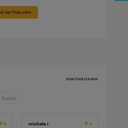
 3 étoiles sur 5
oir sur Fnac.com
VOIR TOUS LES AVIS
(2 avis)
michele r.
4
4