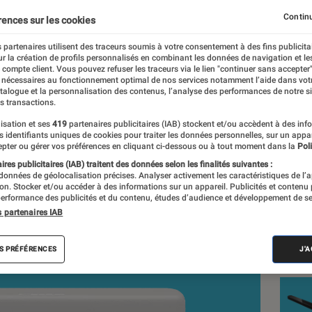
 et abordable
Continu
rences sur les cookies
 partenaires utilisent des traceurs soumis à votre consentement à des fins publicita
r la création de profils personnalisés en combinant les données de navigation et l
e compte client. Vous pouvez refuser les traceurs via le lien "continuer sans accepter"
 nécessaires au fonctionnement optimal de nos services notamment l’aide dans vot
nt réalisés en toute indépendance du commerce ou des fabricants de
atalogue et la personnalisation des contenus, l’analyse des performances de notre si
expertise, et aux équipements de mesures les plus précis. Pour en s
s transactions.
tre
comparateur
.
isation et ses
419
partenaires publicitaires (IAB) stockent et/ou accèdent à des inf
es identifiants uniques de cookies pour traiter les données personnelles, sur un appa
pter ou gérer vos préférences en cliquant ci-dessous ou à tout moment dans la
Poli
res publicitaires (IAB) traitent des données selon les finalités suivantes :
 données de géolocalisation précises. Analyser activement les caractéristiques de l’
Nos
tion. Stocker et/ou accéder à des informations sur un appareil. Publicités et contenu
erformance des publicités et du contenu, études d’audience et développement de se
de 
s partenaires IAB
VOIR T
S PRÉFÉRENCES
J'