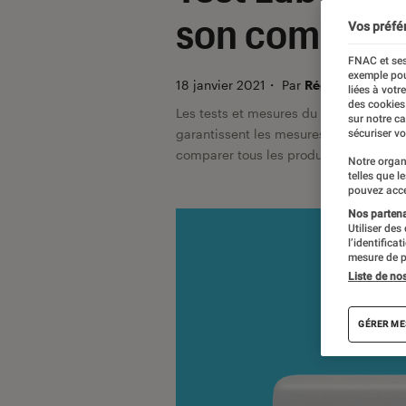
son compacte
Vos préfé
FNAC et ses
exemple pou
18 janvier 2021
・
Par
Régis Bertrand
liées à votr
des cookies
Les tests et mesures du Labo Fnac so
sur notre c
garantissent les mesures grâce à leur 
sécuriser vo
comparer tous les produits, visitez no
Notre organ
telles que l
pouvez acce
Nos partenai
Utiliser des
l’identifica
mesure de p
Liste de no
GÉRER ME