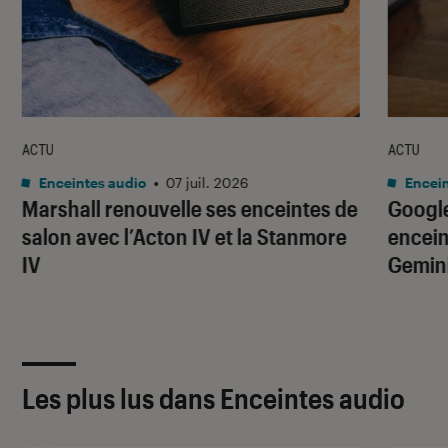
ACTU
ACTU
Enceintes audio
•
07 juil. 2026
Encein
Marshall renouvelle ses enceintes de
Google
salon avec l’Acton IV et la Stanmore
encein
IV
Gemin
Les plus lus dans Enceintes audio