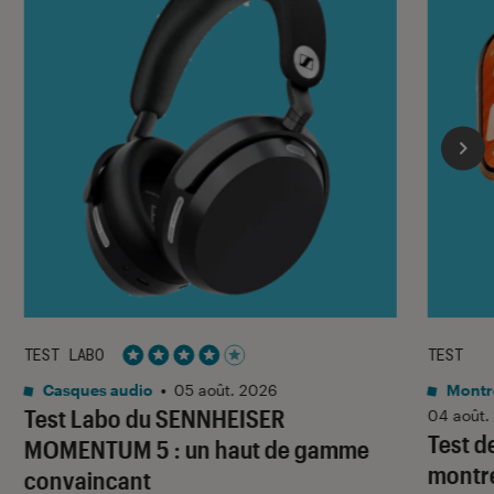
TEST LABO
TEST
Noté 4 étoiles sur 5
Casques audio
•
05 août. 2026
Montre
Test Labo du SENNHEISER
04 août.
Test d
MOMENTUM 5 : un haut de gamme
montre
convaincant