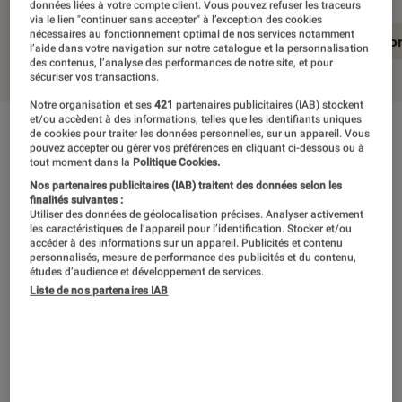
données liées à votre compte client. Vous pouvez refuser les traceurs
via le lien "continuer sans accepter" à l’exception des cookies
nécessaires au fonctionnement optimal de nos services notamment
En résumé
Notre test détaillé
Conclusio
l’aide dans votre navigation sur notre catalogue et la personnalisation
des contenus, l’analyse des performances de notre site, et pour
sécuriser vos transactions.
Notre organisation et ses
421
partenaires publicitaires (IAB) stockent
et/ou accèdent à des informations, telles que les identifiants uniques
de cookies pour traiter les données personnelles, sur un appareil. Vous
En résumé
pouvez accepter ou gérer vos préférences en cliquant ci-dessous ou à
tout moment dans la
Politique Cookies.
Nos partenaires publicitaires (IAB) traitent des données selon les
Bose tient avec ses Frames un concept
finalités suivantes :
Utiliser des données de géolocalisation précises. Analyser activement
intéressant, et il l’est même devenu un peu
les caractéristiques de l’appareil pour l’identification. Stocker et/ou
accéder à des informations sur un appareil. Publicités et contenu
plus encore avec la seconde génération
personnalisés, mesure de performance des publicités et du contenu,
études d’audience et développement de services.
qu’incarnent notamment les Soprano. Dotées
Liste de nos partenaires IAB
de nouveaux contrôles tactiles, elles se
montrent un peu plus pratiques à utiliser et
semblent également délivrer une qualité audio
un peu supérieure, et globalement