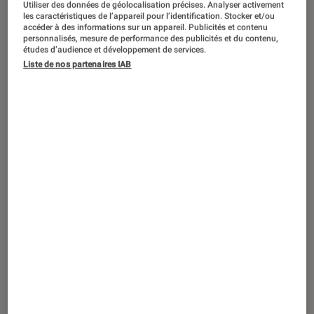
Bose annonce l’arrivée de deux
Utiliser des données de géolocalisation précises. Analyser activement
les caractéristiques de l’appareil pour l’identification. Stocker et/ou
nouvelles paires d’écouteurs true
accéder à des informations sur un appareil. Publicités et contenu
personnalisés, mesure de performance des publicités et du contenu,
wireless, les QC Earbuds à réduction
études d’audience et développement de services.
de bruit et les Sport Earbuds. Trois
Liste de nos partenaires IAB
nouvelles versions des lunettes audio
Frames font également leur
apparition.
Introduction
Bose fait le plein de nouveautés en ce mois de
septembre. La marque américaine annonce
deux nouvelles paires d’écouteurs intra-
auriculaires true wireless, ainsi que trois
nouvelles versions des lunettes audio Frames.
La première nouveauté concerne la gamme
QuietComfort (QC) qui accueille les écouteurs