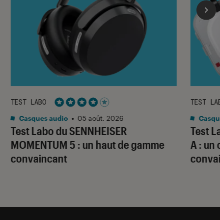
TEST LABO
TEST LA
Noté 4 étoiles sur 5
Casques audio
•
05 août. 2026
Casqu
Test Labo du SENNHEISER
Test 
MOMENTUM 5 : un haut de gamme
A : un
convaincant
conva