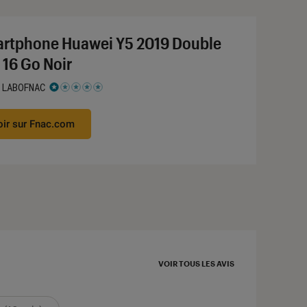
rtphone Huawei Y5 2019 Double
 16 Go Noir
 LABOFNAC
 1 étoiles sur 5
oir sur Fnac.com
VOIR TOUS LES AVIS