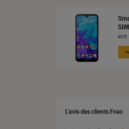
Sma
SIM
NOTE
Noté
V
L’avis des clients Fnac