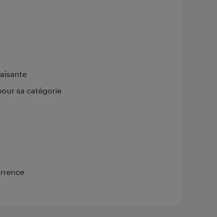
faisante
pour sa catégorie
urrence