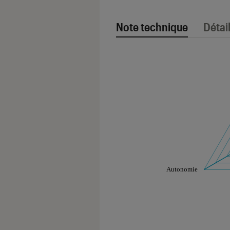
Note technique
Détai
Note technique
Les notes de ce gr