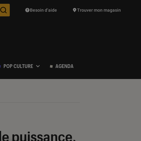
Besoin d’aide
Trouver mon magasin
Des suggestions de produits vont vous être proposées pendant vo
POP CULTURE
AGENDA
de puissance,