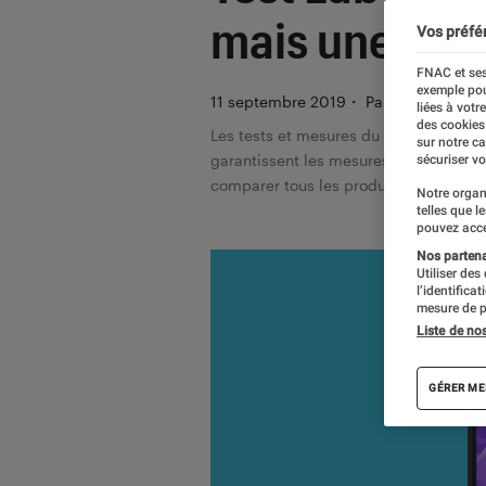
mais une bonn
Vos préfé
FNAC et ses
exemple pou
11 septembre 2019
・
Par
Georges Prat
liées à votr
des cookies
Les tests et mesures du Labo Fnac so
sur notre c
garantissent les mesures grâce à leur 
sécuriser vo
comparer tous les produits, visitez no
Notre organ
telles que l
pouvez acce
Nos partenai
Utiliser des
l’identifica
mesure de p
Liste de no
GÉRER ME