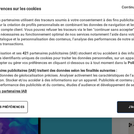
e autonomie et un petit
Continu
rences sur les cookies
 partenaires utilisent des traceurs soumis à votre consentement à des fins publicita
r la création de profils personnalisés en combinant les données de navigation et l
, Jean-Charles Frelier
e compte client. Vous pouvez refuser les traceurs via le lien "continuer sans accepter"
 nécessaires au fonctionnement optimal de nos services notamment l’aide dans vot
nt réalisés en toute indépendance du commerce ou des fabricants de
atalogue et la personnalisation des contenus, l’analyse des performances de notre si
expertise, et aux équipements de mesures les plus précis. Pour en s
s transactions.
tre
comparateur
.
isation et ses
421
partenaires publicitaires (IAB) stockent et/ou accèdent à des inf
es identifiants uniques de cookies pour traiter les données personnelles, sur un appa
pter ou gérer vos préférences en cliquant ci-dessous ou à tout moment dans la
Poli
res publicitaires (IAB) traitent des données selon les finalités suivantes :
 données de géolocalisation précises. Analyser activement les caractéristiques de l’
Nos
tion. Stocker et/ou accéder à des informations sur un appareil. Publicités et contenu
erformance des publicités et du contenu, études d’audience et développement de se
Sma
s partenaires IAB
VOIR T
S PRÉFÉRENCES
J'