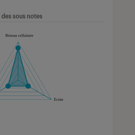
l des sous notes
aphique sont à retrouver dans l'onglet "Détail des so