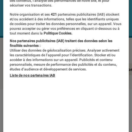
des contenus, l’analyse des performances de notre site, et pour
sécuriser vos transactions.
Notre organisation et ses
421
partenaires publicitaires (IAB) stockent
et/ou accèdent à des informations, telles que les identifiants uniques
de cookies pour traiter les données personnelles, sur un appareil. Vous
pouvez accepter ou gérer vos préférences en cliquant ci-dessous ou à
tout moment dans la
Politique Cookies.
Nos partenaires publicitaires (IAB) traitent des données selon les
PANASONIC TX-65LZ1500E
©Labo Fnac
finalités suivantes :
Utiliser des données de géolocalisation précises. Analyser activement
les caractéristiques de l’appareil pour l’identification. Stocker et/ou
accéder à des informations sur un appareil. Publicités et contenu
personnalisés, mesure de performance des publicités et du contenu,
En résumé
Notre test détaillé
Conclusio
études d’audience et développement de services.
Liste de nos partenaires IAB
En résumé
NOTE LABOFNAC
Noté 5 étoiles sur 5