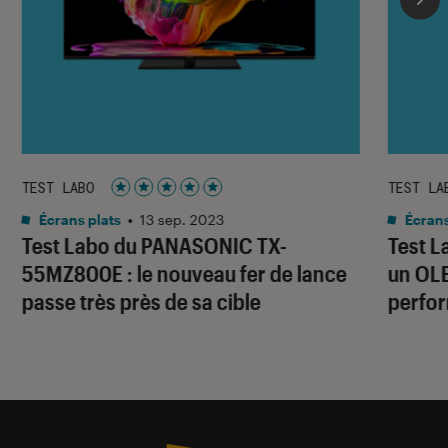
TEST LABO
TEST LA
Noté 5 étoiles sur 5
Écrans plats
•
13 sep. 2023
Écrans
Test Labo du PANASONIC TX-
Test L
55MZ800E : le nouveau fer de lance
un OLE
passe très près de sa cible
perfo