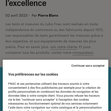
l’excellence
02 avril 2023
・
Par
Pierre Blanc
Les tests et mesures du Labo Fnac sont réalisés en toute
indépendance du commerce ou des fabricants depuis 1972.
Les responsables de tests garantissent les mesures grâce à
leur expertise, et aux équipements de mesures les plus
précis. Pour en savoir plus,
voir notre charte
. Et pour
comparer tous les produits, visitez notre
comparateur
.
Continuer sans accepter
Vos préférences sur les cookies
FNAC et ses partenaires utilisent des traceurs soumis à votre
consentement à des fins publicitaires par exemple pour la création de
profils personnalisés en combinant les données de navigation et les
données liées à votre compte client. Vous pouvez refuser les traceurs
via le lien "continuer sans accepter" à l’exception des cookies
nécessaires au fonctionnement optimal de nos services notamment
l’aide dans votre navigation sur notre catalogue et la personnalisation