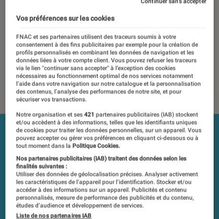
Continuer sans accepter
17 octobre 2018
・
Par
Mathieu Freitas, Régis Bertrand
Vos préférences sur les cookies
Les tests et mesures du Labo Fnac sont réalisés en toute
FNAC et ses partenaires utilisent des traceurs soumis à votre
indépendance du commerce ou des fabricants depuis 1972.
consentement à des fins publicitaires par exemple pour la création de
Les responsables de tests garantissent les mesures grâce à
profils personnalisés en combinant les données de navigation et les
données liées à votre compte client. Vous pouvez refuser les traceurs
leur expertise, et aux équipements de mesures les plus
via le lien "continuer sans accepter" à l’exception des cookies
précis. Pour en savoir plus,
voir notre charte
. Et pour
nécessaires au fonctionnement optimal de nos services notamment
l’aide dans votre navigation sur notre catalogue et la personnalisation
comparer tous les produits, visitez notre
comparateur
.
des contenus, l’analyse des performances de notre site, et pour
sécuriser vos transactions.
Notre organisation et ses
421
partenaires publicitaires (IAB) stockent
et/ou accèdent à des informations, telles que les identifiants uniques
de cookies pour traiter les données personnelles, sur un appareil. Vous
pouvez accepter ou gérer vos préférences en cliquant ci-dessous ou à
tout moment dans la
Politique Cookies.
Nos partenaires publicitaires (IAB) traitent des données selon les
finalités suivantes :
Utiliser des données de géolocalisation précises. Analyser activement
les caractéristiques de l’appareil pour l’identification. Stocker et/ou
accéder à des informations sur un appareil. Publicités et contenu
personnalisés, mesure de performance des publicités et du contenu,
études d’audience et développement de services.
Liste de nos partenaires IAB