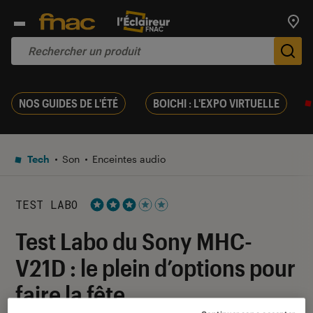
Trouv
De
NOS GUIDES DE L'ÉTÉ
BOICHI : L'EXPO VIRTUELLE
Tech
Son
Enceintes audio
TEST LABO
Noté 3 étoiles sur 5
Test Labo du Sony MHC-
V21D : le plein d’options pour
faire la fête