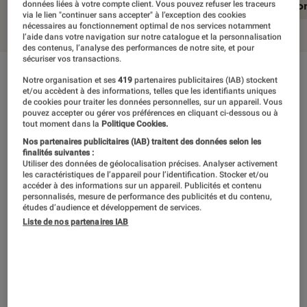
En résumé
Notre test détaillé
Conclusio
données liées à votre compte client. Vous pouvez refuser les traceurs
via le lien "continuer sans accepter" à l’exception des cookies
nécessaires au fonctionnement optimal de nos services notamment
l’aide dans votre navigation sur notre catalogue et la personnalisation
des contenus, l’analyse des performances de notre site, et pour
sécuriser vos transactions.
En résumé
Notre organisation et ses
419
partenaires publicitaires (IAB) stockent
et/ou accèdent à des informations, telles que les identifiants uniques
de cookies pour traiter les données personnelles, sur un appareil. Vous
pouvez accepter ou gérer vos préférences en cliquant ci-dessous ou à
tout moment dans la
Politique Cookies.
Tous deux fleurons de leur fabricant respectif,
Nos partenaires publicitaires (IAB) traitent des données selon les
les iPhone Xs et Samsung Galaxy S9 misent
finalités suivantes :
Utiliser des données de géolocalisation précises. Analyser activement
sur un format identique pour séduire les
les caractéristiques de l’appareil pour l’identification. Stocker et/ou
accéder à des informations sur un appareil. Publicités et contenu
amateurs de smartphones grands, mais pas
personnalisés, mesure de performance des publicités et du contenu,
études d’audience et développement de services.
trop. Leur finition exemplaire permettra
Liste de nos partenaires IAB
difficilement de les distinguer, de même que
leur écran, très réussi sur l’un comme sur
l’autre. Le S9 offre une expérience globale de
haute volée, et a de surcroît pour lui une