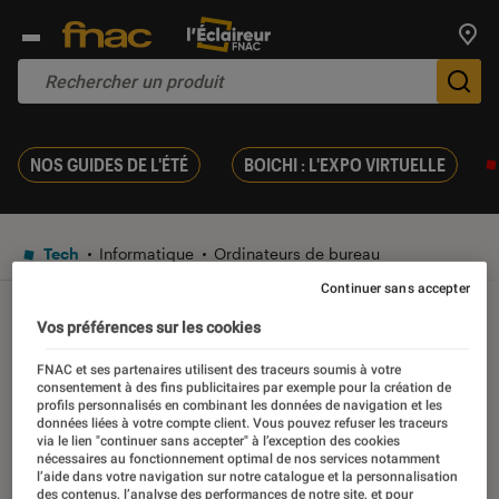
Trouv
De
NOS GUIDES DE L'ÉTÉ
BOICHI : L'EXPO VIRTUELLE
Tech
Informatique
Ordinateurs de bureau
Continuer sans accepter
TEST
Vos préférences sur les cookies
Noté 3 étoiles sur 5
FNAC et ses partenaires utilisent des traceurs soumis à votre
Test Labo de l’Apple iMac
consentement à des fins publicitaires par exemple pour la création de
profils personnalisés en combinant les données de navigation et les
21,5″ (2,3 – 8 – 1To)
données liées à votre compte client. Vous pouvez refuser les traceurs
via le lien "continuer sans accepter" à l’exception des cookies
nécessaires au fonctionnement optimal de nos services notamment
l’aide dans votre navigation sur notre catalogue et la personnalisation
19 septembre 2017
des contenus, l’analyse des performances de notre site, et pour