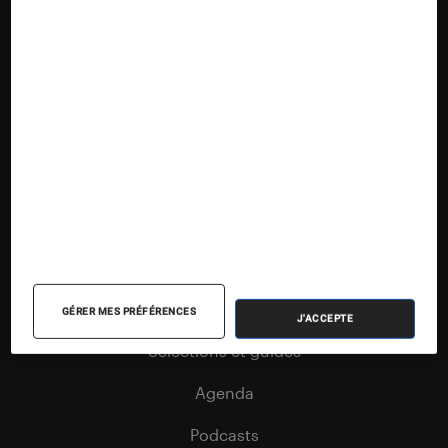
Nos contenus
Nos flux RSS
Articles
Tests
Dossiers
GÉRER MES PRÉFÉRENCES
J'ACCEPTE
Sélections et guides
Agenda
Podcasts