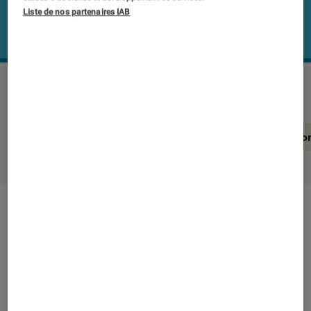
Liste de nos partenaires IAB
SONY NW-WS623
©Labo FNAC
En résumé
Notre test détaillé
Conclusio
En résumé
NOTE LABOFNAC
Noté 2 étoiles sur 5
Les Sony NW-WS623 sont des intras/baladeurs