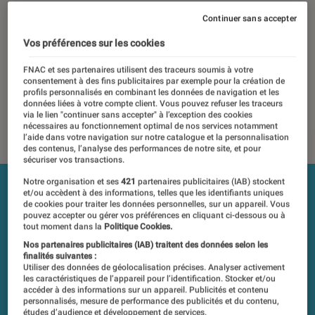
09 septembre 2017
・
Par
Laure Renouard
Continuer sans accepter
Les tests et mesures du Labo Fnac sont réalisés en toute
Vos préférences sur les cookies
indépendance du commerce ou des fabricants depuis 1972.
FNAC et ses partenaires utilisent des traceurs soumis à votre
Les responsables de tests garantissent les mesures grâce à
consentement à des fins publicitaires par exemple pour la création de
leur expertise, et aux équipements de mesures les plus
profils personnalisés en combinant les données de navigation et les
données liées à votre compte client. Vous pouvez refuser les traceurs
précis. Pour en savoir plus,
voir notre charte
. Et pour
via le lien "continuer sans accepter" à l’exception des cookies
comparer tous les produits, visitez notre
comparateur
.
nécessaires au fonctionnement optimal de nos services notamment
l’aide dans votre navigation sur notre catalogue et la personnalisation
des contenus, l’analyse des performances de notre site, et pour
sécuriser vos transactions.
Notre organisation et ses
421
partenaires publicitaires (IAB) stockent
et/ou accèdent à des informations, telles que les identifiants uniques
de cookies pour traiter les données personnelles, sur un appareil. Vous
pouvez accepter ou gérer vos préférences en cliquant ci-dessous ou à
tout moment dans la
Politique Cookies.
Nos partenaires publicitaires (IAB) traitent des données selon les
finalités suivantes :
Utiliser des données de géolocalisation précises. Analyser activement
les caractéristiques de l’appareil pour l’identification. Stocker et/ou
accéder à des informations sur un appareil. Publicités et contenu
personnalisés, mesure de performance des publicités et du contenu,
études d’audience et développement de services.