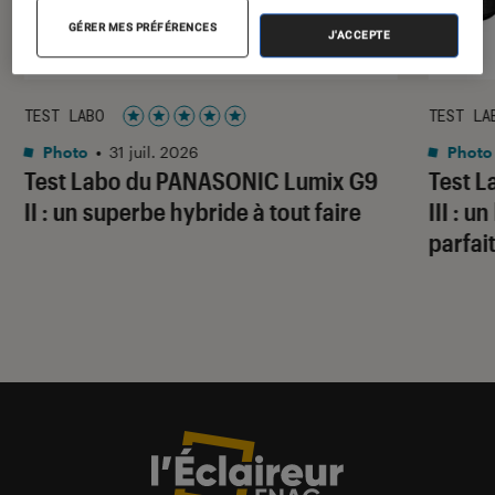
GÉRER MES PRÉFÉRENCES
J'ACCEPTE
TEST LABO
TEST LA
Noté 5 étoiles sur 5
Photo
•
31 juil. 2026
Photo
Test Labo du PANASONIC Lumix G9
Test 
II : un superbe hybride à tout faire
III : 
parfai