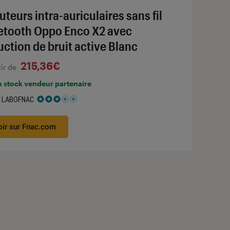
uteurs intra-auriculaires sans fil
etooth Oppo Enco X2 avec
uction de bruit active Blanc
215,36€
tir de
n stock vendeur partenaire
 LABOFNAC
 3 étoiles sur 5
oir sur Fnac.com