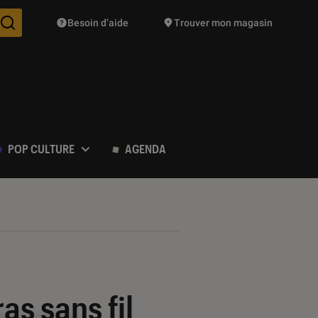
Besoin d’aide
Trouver mon magasin
Des suggestions de produits vont vous être proposées pendant vo
POP CULTURE
AGENDA
as sans fil