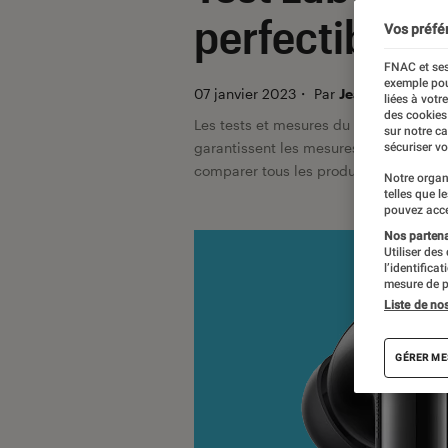
perfectibles
Vos préfé
FNAC et ses
exemple pou
07 janvier 2023
・
Par
Jean-Charles Fre
liées à votr
des cookies
Les tests et mesures du Labo Fnac so
sur notre c
garantissent les mesures grâce à leur 
sécuriser vo
comparer tous les produits, visitez no
Notre organ
telles que l
pouvez acce
Nos partenai
Utiliser des
l’identifica
mesure de p
Liste de no
GÉRER ME