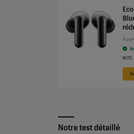
Eco
Blu
réd
À par
E
NOTE
Noté
V
Notre test détaillé