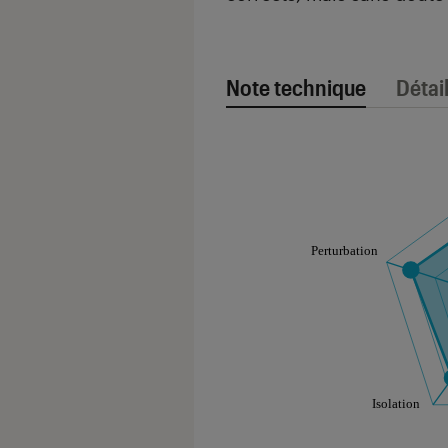
Note technique
Détai
Note technique