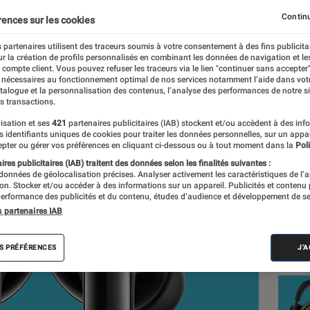
Continu
rences sur les cookies
 partenaires utilisent des traceurs soumis à votre consentement à des fins publicita
r la création de profils personnalisés en combinant les données de navigation et l
lier, La rédaction
e compte client. Vous pouvez refuser les traceurs via le lien "continuer sans accepter"
 nécessaires au fonctionnement optimal de nos services notamment l’aide dans vot
nt réalisés en toute indépendance du commerce ou des fabricants de
atalogue et la personnalisation des contenus, l’analyse des performances de notre si
expertise, et aux équipements de mesures les plus précis. Pour en s
s transactions.
tre
comparateur
.
isation et ses
421
partenaires publicitaires (IAB) stockent et/ou accèdent à des inf
es identifiants uniques de cookies pour traiter les données personnelles, sur un appa
pter ou gérer vos préférences en cliquant ci-dessous ou à tout moment dans la
Poli
res publicitaires (IAB) traitent des données selon les finalités suivantes :
 données de géolocalisation précises. Analyser activement les caractéristiques de l’
Nos
tion. Stocker et/ou accéder à des informations sur un appareil. Publicités et contenu
erformance des publicités et du contenu, études d’audience et développement de se
Cas
s partenaires IAB
VOIR T
S PRÉFÉRENCES
J'