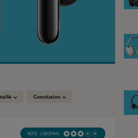
taillé
Conclusion
NOTE LABOFNAC
Noté 3 étoiles sur 5