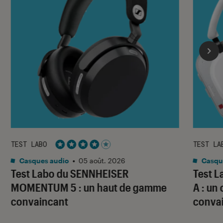
TEST LABO
TEST LA
Noté 4 étoiles sur 5
Casques audio
•
05 août. 2026
Casqu
Test Labo du SENNHEISER
Test 
MOMENTUM 5 : un haut de gamme
A : un
convaincant
conva