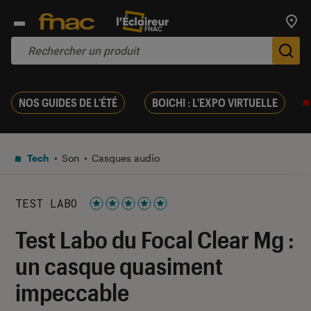
Trouv
De
NOS GUIDES DE L'ÉTÉ
BOICHI : L'EXPO VIRTUELLE
Tech
Son
Casques audio
TEST LABO
Noté 5 étoiles sur 5
Test Labo du Focal Clear Mg :
un casque quasiment
impeccable