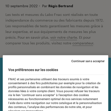
10 septembre 2022
・
Par
Régis Bertrand
Les tests et mesures du Labo Fnac sont réalisés en toute
indépendance du commerce ou des fabricants depuis 1972.
Les responsables de tests garantissent les mesures grâce à
leur expertise, et aux équipements de mesures les plus
précis. Pour en savoir plus,
voir notre charte
. Et pour
comparer tous les produits, visitez notre
comparateur
.
Continuer sans accepter
Vos préférences sur les cookies
FNAC et ses partenaires utilisent des traceurs soumis à votre
consentement à des fins publicitaires par exemple pour la création de
profils personnalisés en combinant les données de navigation et les
données liées à votre compte client. Vous pouvez refuser les traceurs
via le lien "continuer sans accepter" à l’exception des cookies
nécessaires au fonctionnement optimal de nos services notamment
l’aide dans votre navigation sur notre catalogue et la personnalisation
des contenus, l’analyse des performances de notre site, et pour
sécuriser vos transactions.