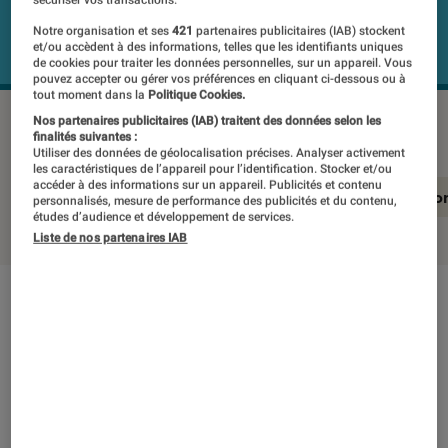
Notre organisation et ses
421
partenaires publicitaires (IAB) stockent
et/ou accèdent à des informations, telles que les identifiants uniques
de cookies pour traiter les données personnelles, sur un appareil. Vous
pouvez accepter ou gérer vos préférences en cliquant ci-dessous ou à
tout moment dans la
Politique Cookies.
FOCAL Clear Mg
©Labo Fnac
Nos partenaires publicitaires (IAB) traitent des données selon les
finalités suivantes :
Utiliser des données de géolocalisation précises. Analyser activement
les caractéristiques de l’appareil pour l’identification. Stocker et/ou
accéder à des informations sur un appareil. Publicités et contenu
En résumé
Notre test détaillé
Conclusio
personnalisés, mesure de performance des publicités et du contenu,
études d’audience et développement de services.
Liste de nos partenaires IAB
En résumé
NOTE LABOFNAC
Noté 5 étoiles sur 5
Le dernier né de chez Focal apporte le savoir