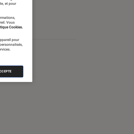
te, et pour
ormations,
reil. Vous
tique Cookies.
appareil pour
 personnalisés,
rvices.
ACCEPTE