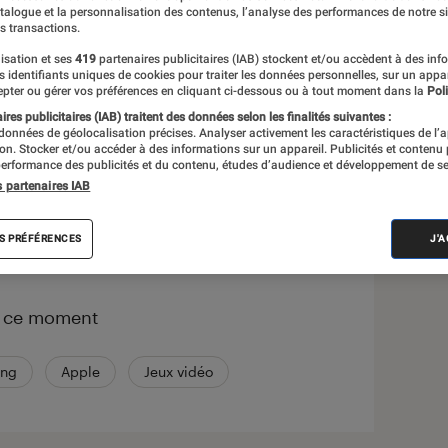
atalogue et la personnalisation des contenus, l’analyse des performances de notre si
s transactions.
s
isation et ses
419
partenaires publicitaires (IAB) stockent et/ou accèdent à des inf
es identifiants uniques de cookies pour traiter les données personnelles, sur un appa
pter ou gérer vos préférences en cliquant ci-dessous ou à tout moment dans la
Poli
Sélections et guides
res publicitaires (IAB) traitent des données selon les finalités suivantes :
 données de géolocalisation précises. Analyser activement les caractéristiques de l’
tion. Stocker et/ou accéder à des informations sur un appareil. Publicités et contenu
erformance des publicités et du contenu, études d’audience et développement de se
s partenaires IAB
correspond à votre recherche
S PRÉFÉRENCES
J'
n ce moment
ng
Apple
Jeux vidéo