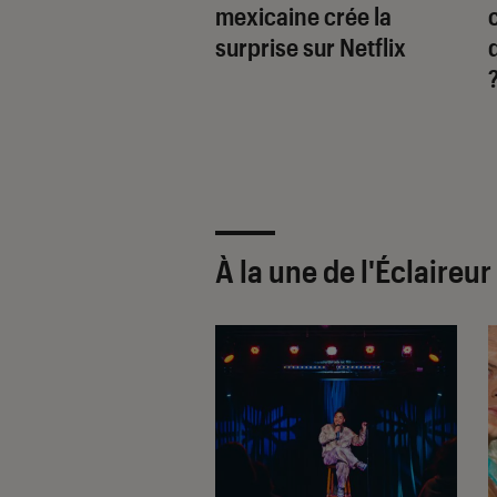
eau Robicheaux
mexicaine crée la
surprise sur Netflix
À la une de
l'Éclaireu