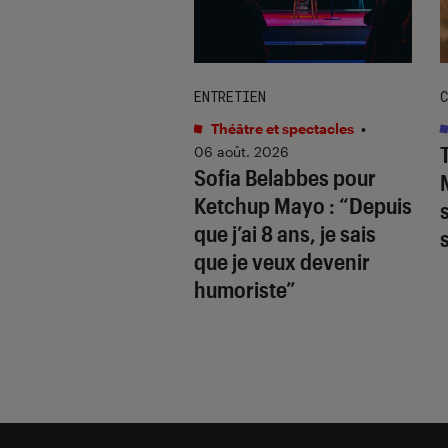
TAGE
ENTRETIEN
C
s
•
06 août. 2026
Théâtre et spectacles
•
hards
révèle la
06 août. 2026
Sofia Belabbes pour
(très) sombre du
Ketchup Mayo
: “Depuis
wood des années
que j’ai 8 ans, je sais
que je veux devenir
humoriste”