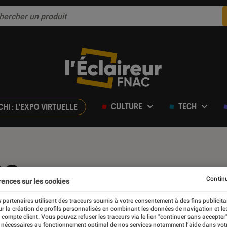
CULTURE
TECH
CHI : L'EXPO VIRTUELLE
ce
Continu
rences sur les cookies
 partenaires utilisent des traceurs soumis à votre consentement à des fins publicita
r la création de profils personnalisés en combinant les données de navigation et l
e compte client. Vous pouvez refuser les traceurs via le lien "continuer sans accepter"
 nécessaires au fonctionnement optimal de nos services notamment l’aide dans vot