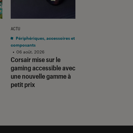
ACTU
ACTU
Périphériques, accessoires et
Application
•
06 aoû
Gmail barre la rou
composants
•
06 août. 2026
adresses tierces :
Corsair mise sur le
qu’il faut savoir p
gaming accessible avec
préparer
une nouvelle gamme à
petit prix