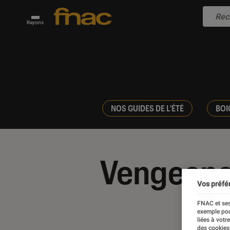
Rayons
NOS GUIDES DE L'ÉTÉ
BOI
Vengean
Vos préfé
FNAC et ses
exemple pou
liées à votr
des cookies