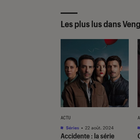
Les plus lus dans Ve
UE
ACTU
A
s / BD
•
27 jan. 2016
Séries
•
22 août. 2024
re du monde, le
Accidente
: la série