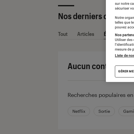
sur notre c
sécuriser vo
Nos derniers contenu
Notre organ
telles que l
pouvez acce
Tout
Articles
Événéments
Nos partenai
Utiliser des
l’identifica
mesure de p
Liste de no
Aucun contenu ne 
GÉRER ME
Recherches populaires e
Netflix
Sortie
Gami