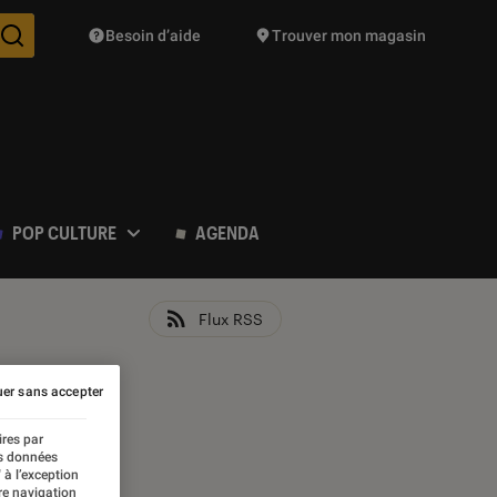
Besoin d’aide
Trouver mon magasin
Des suggestions de produits vont vous être proposées pendant vo
POP CULTURE
AGENDA
Flux RSS
er sans accepter
ires par
es données
 à l’exception
re navigation