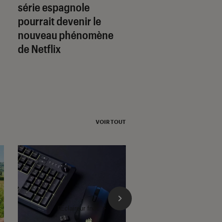
série espagnole
c’est quoi ce nou
pourrait devenir le
film avec Jessica 
nouveau phénomène
de Netflix
VOIR TOUT
l'Éclaireur fnac">