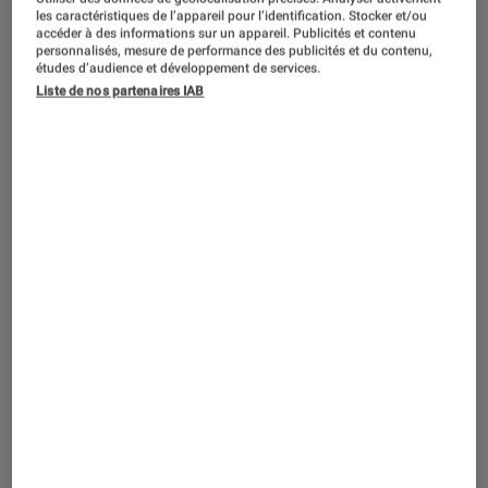
ARTICLE
les caractéristiques de l’appareil pour l’identification. Stocker et/ou
accéder à des informations sur un appareil. Publicités et contenu
Musique
•
02 avr. 2021
personnalisés, mesure de performance des publicités et du contenu,
Patrick Juvet : le roi du disco est mort,
études d’audience et développement de services.
Liste de nos partenaires IAB
vive le roi !