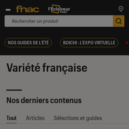
Trouv
De
NOS GUIDES DE L'ÉTÉ
BOICHI : L'EXPO VIRTUELLE
Variété française
Nos derniers contenus
Tout
Articles
Sélections et guides