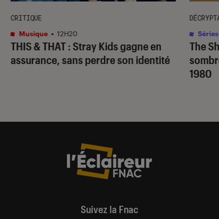
CRITIQUE
DÉCRYPT
Musique
•
12H20
Séries
THIS & THAT
: Stray Kids gagne en
The S
assurance, sans perdre son identité
sombr
1980
Suivez la Fnac