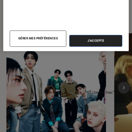
À la une de
VOIR TOUT
l'Éclaireur FNAC
GÉRER MES PRÉFÉRENCES
J'ACCEPTE
l'Éclaireur fnac">