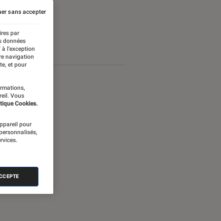
er sans accepter
ires par
es données
 à l’exception
re navigation
te, et pour
ormations,
reil. Vous
tique Cookies.
appareil pour
 personnalisés,
rvices.
ACCEPTE