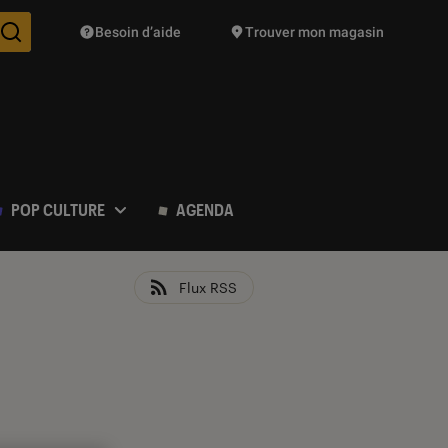
Besoin d’aide
Trouver mon magasin
Des suggestions de produits vont vous être proposées pendant vo
POP CULTURE
AGENDA
Flux RSS