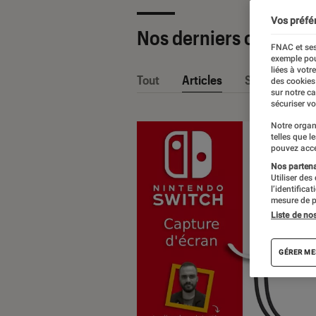
Vos préfé
Nos derniers contenu
FNAC et ses
exemple pou
liées à votr
Tout
Articles
Sélections et
des cookies
sur notre c
sécuriser vo
Notre organ
telles que l
pouvez acce
Nos partenai
Utiliser des
l’identifica
mesure de p
Liste de no
GÉRER ME