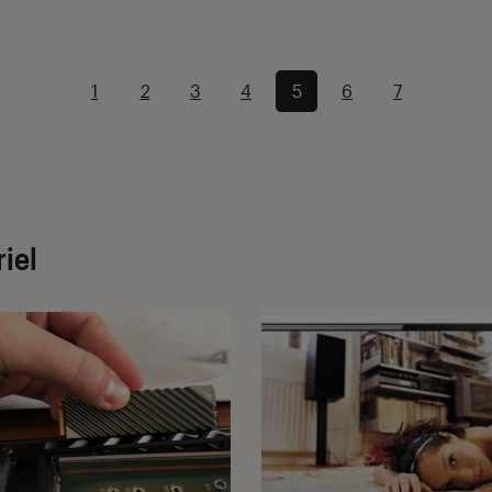
1
2
3
4
5
6
7
riel