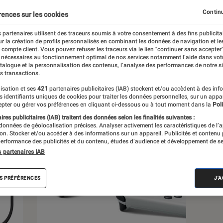
Continu
rences sur les cookies
s
 partenaires utilisent des traceurs soumis à votre consentement à des fins publicita
r la création de profils personnalisés en combinant les données de navigation et l
e compte client. Vous pouvez refuser les traceurs via le lien "continuer sans accepter"
 guides
 nécessaires au fonctionnement optimal de nos services notamment l’aide dans vot
atalogue et la personnalisation des contenus, l’analyse des performances de notre si
s transactions.
isation et ses
421
partenaires publicitaires (IAB) stockent et/ou accèdent à des inf
es identifiants uniques de cookies pour traiter les données personnelles, sur un appa
pter ou gérer vos préférences en cliquant ci-dessous ou à tout moment dans la
Poli
res publicitaires (IAB) traitent des données selon les finalités suivantes :
 données de géolocalisation précises. Analyser activement les caractéristiques de l’
tion. Stocker et/ou accéder à des informations sur un appareil. Publicités et contenu
erformance des publicités et du contenu, études d’audience et développement de se
s partenaires IAB
S PRÉFÉRENCES
J'