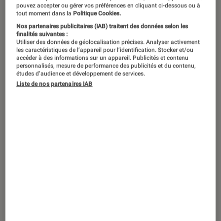
©Nintendo
pouvez accepter ou gérer vos préférences en cliquant ci-dessous ou à
tout moment dans la
Politique Cookies.
Nos partenaires publicitaires (IAB) traitent des données selon les
finalités suivantes :
Que ce soient captures d’écrans ou
Utiliser des données de géolocalisation précises. Analyser activement
les caractéristiques de l’appareil pour l’identification. Stocker et/ou
captures vidéo, la Nintendo Switch
accéder à des informations sur un appareil. Publicités et contenu
personnalisés, mesure de performance des publicités et du contenu,
nous permet d’immortaliser
études d’audience et développement de services.
rapidement des instants de nos jeux
Liste de nos partenaires IAB
préférés. Mais comment les avoir sur
notre PC ou téléphone ?
Immortaliser un moment de jeu
Le « Bouton Capture »
Ce n’est pas nouveau, la
Nintendo Switch
est
composée de 3 parties : l’écran puis deux
Joy-
Con
(un gauche et un droit). Pour effectuer un