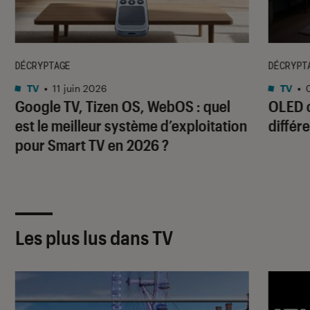
DÉCRYPTAGE
DÉCRYPT
TV
•
11 juin 2026
TV
•
Google TV, Tizen OS, WebOS : quel
OLED o
est le meilleur système d’exploitation
différ
pour Smart TV en 2026 ?
Les plus lus dans TV