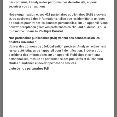
Vous venez d’acquérir ou bien on vous
des contenus, l’analyse des performances de notre site, et pour
sécuriser vos transactions.
a offert un nouveau un téléviseur ?
Notre organisation et ses
421
partenaires publicitaires (IAB) stockent
Nous vous proposons de vous
et/ou accèdent à des informations, telles que les identifiants uniques
de cookies pour traiter les données personnelles, sur un appareil. Vous
accompagner au mieux dans son
pouvez accepter ou gérer vos préférences en cliquant ci-dessous ou à
l’installation. Emplacement, fixation,
tout moment dans la
Politique Cookies.
Nos partenaires publicitaires (IAB) traitent des données selon les
branchements, réglages et
finalités suivantes :
Utiliser des données de géolocalisation précises. Analyser activement
optimisation, on vous dit tout.
les caractéristiques de l’appareil pour l’identification. Stocker et/ou
accéder à des informations sur un appareil. Publicités et contenu
personnalisés, mesure de performance des publicités et du contenu,
études d’audience et développement de services.
Préparer l’emplacement du
Liste de nos partenaires IAB
téléviseur
La première étape est de définir
son
emplacement dans la pièce
. Qu’il s’agisse
du salon ou de la chambre, vous devez au
préalable mesurer l’espace disponible, pour