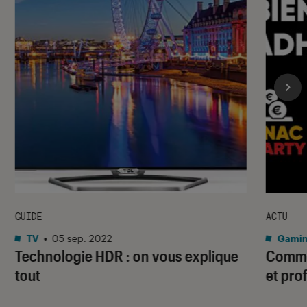
GUIDE
ACTU
TV
•
05 sep. 2022
Gami
Technologie HDR : on vous explique
Commen
tout
et pro