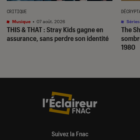
CRITIQUE
DÉCRYPT
Musique
•
07 août. 2026
Séries
THIS & THAT
: Stray Kids gagne en
The S
assurance, sans perdre son identité
sombr
1980
Suivez la Fnac