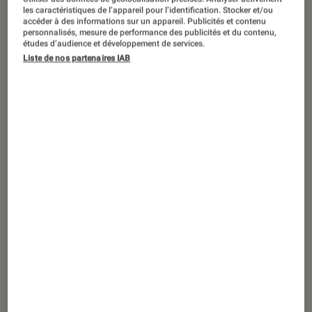
CRITIQUE
les caractéristiques de l’appareil pour l’identification. Stocker et/ou
accéder à des informations sur un appareil. Publicités et contenu
Cinéma
•
19 mai. 2017
personnalisés, mesure de performance des publicités et du contenu,
L’Amant double de François Ozon : P
études d’audience et développement de services.
Liste de nos partenaires IAB
comme paire… ou parasite