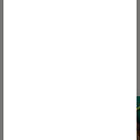
1
...
20
45
55
60
...
62
63
64
65
66
67
Les plus lus dans Thriller