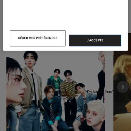
À la une de
VOIR TOUT
l'Éclaireur FNAC
GÉRER MES PRÉFÉRENCES
J'ACCEPTE
l'Éclaireur fnac">