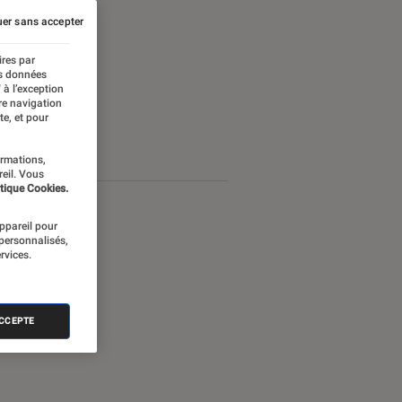
er sans accepter
ires par
es données
 à l’exception
re navigation
te, et pour
ormations,
reil. Vous
tique Cookies.
appareil pour
 personnalisés,
rvices.
ACCEPTE