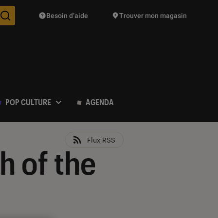
Besoin d’aide
Trouver mon magasin
Des suggestions de produits vont vous être proposées pendant vo
POP CULTURE
AGENDA
Flux RSS
h of the