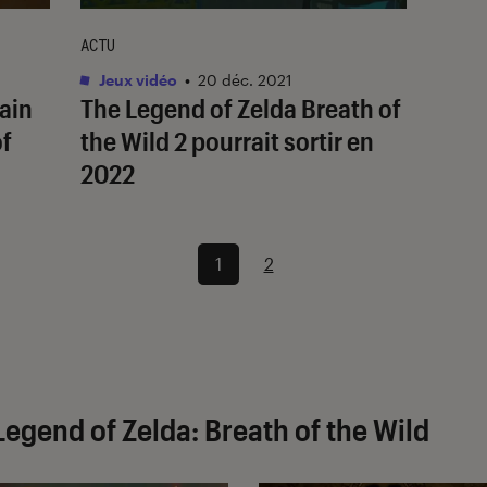
ACTU
Jeux vidéo
•
20 déc. 2021
hain
The Legend of Zelda Breath of
of
the Wild 2
pourrait sortir en
2022
1
2
Legend of Zelda: Breath of the Wild