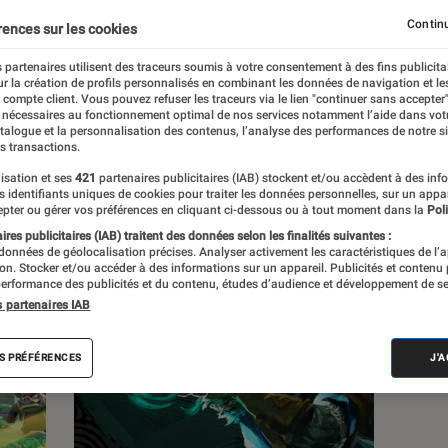
Continu
rences sur les cookies
 partenaires utilisent des traceurs soumis à votre consentement à des fins publicita
r la création de profils personnalisés en combinant les données de navigation et l
e compte client. Vous pouvez refuser les traceurs via le lien "continuer sans accepter"
s
 nécessaires au fonctionnement optimal de nos services notamment l’aide dans vot
atalogue et la personnalisation des contenus, l’analyse des performances de notre si
s transactions.
isation et ses
421
partenaires publicitaires (IAB) stockent et/ou accèdent à des inf
es identifiants uniques de cookies pour traiter les données personnelles, sur un appa
pter ou gérer vos préférences en cliquant ci-dessous ou à tout moment dans la
Poli
res publicitaires (IAB) traitent des données selon les finalités suivantes :
 données de géolocalisation précises. Analyser activement les caractéristiques de l’
tion. Stocker et/ou accéder à des informations sur un appareil. Publicités et contenu
erformance des publicités et du contenu, études d’audience et développement de se
s partenaires IAB
S PRÉFÉRENCES
J'