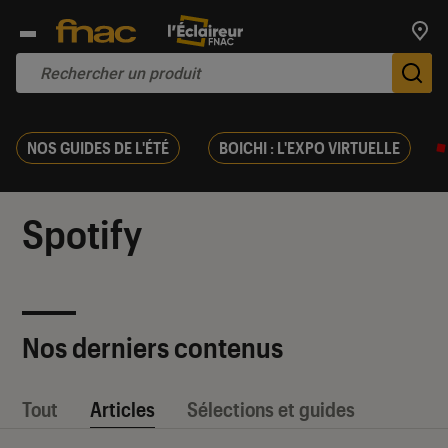
Trouv
De
NOS GUIDES DE L'ÉTÉ
BOICHI : L'EXPO VIRTUELLE
Spotify
Nos derniers contenus
Tout
Articles
Sélections et guides