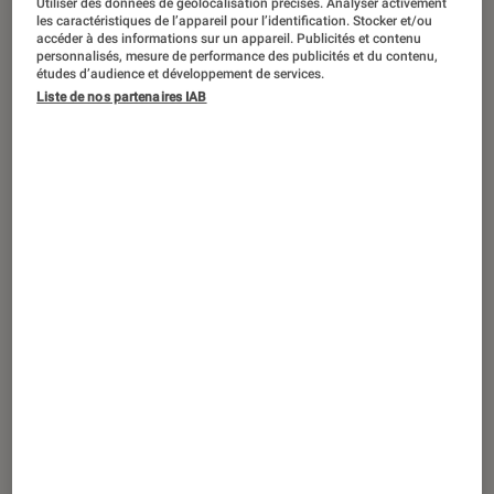
Utiliser des données de géolocalisation précises. Analyser activement
ACTU
les caractéristiques de l’appareil pour l’identification. Stocker et/ou
accéder à des informations sur un appareil. Publicités et contenu
Application
•
12 juin 2026
personnalisés, mesure de performance des publicités et du contenu,
Vos playlists Spotify contiennent-elles
études d’audience et développement de services.
Liste de nos partenaires IAB
de l’IA ? Deezer vous aide à le savoir