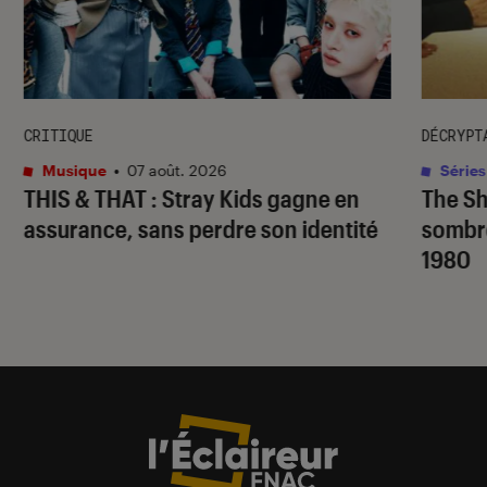
CRITIQUE
DÉCRYPT
Musique
•
07 août. 2026
Séries
THIS & THAT
: Stray Kids gagne en
The S
assurance, sans perdre son identité
sombr
1980