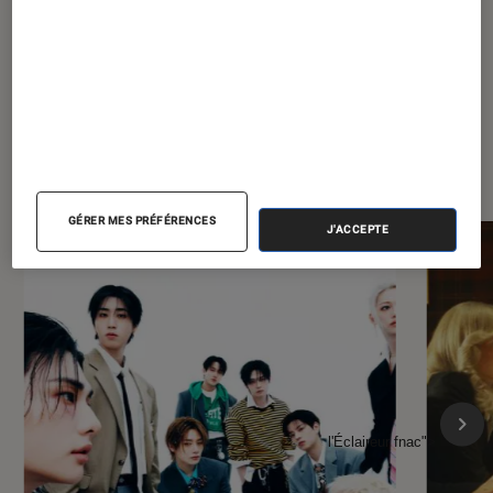
À la une de
VOIR TOUT
l'Éclaireur FNAC
GÉRER MES PRÉFÉRENCES
J'ACCEPTE
l'Éclaireur fnac">