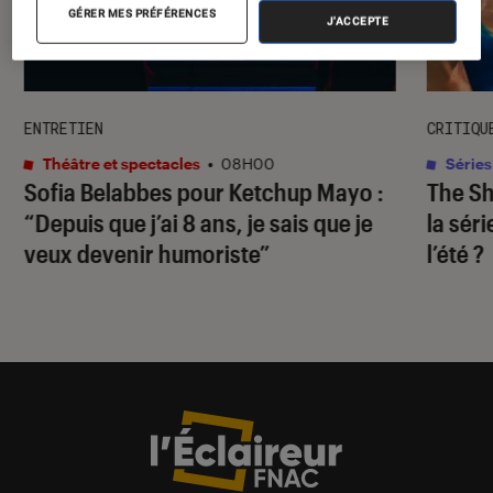
GÉRER MES PRÉFÉRENCES
J'ACCEPTE
ENTRETIEN
CRITIQU
Théâtre et spectacles
•
08H00
Séries
Sofia Belabbes pour
Ketchup Mayo
:
The S
“Depuis que j’ai 8 ans, je sais que je
la sér
veux devenir humoriste”
l’été ?