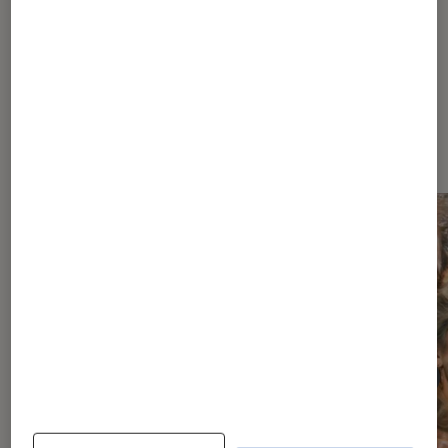
À la une de
VOIR TOUT
l'Éclaireur FNAC
l'Éclaireur fnac">