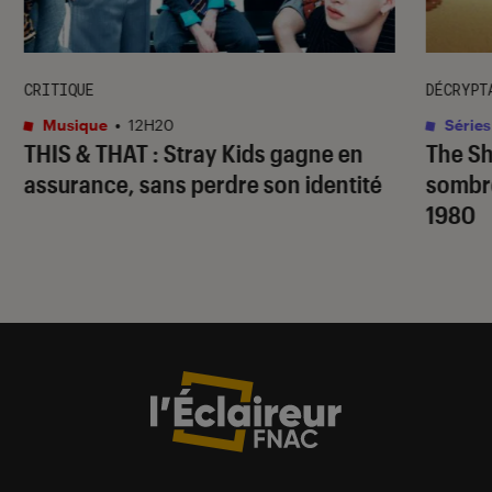
CRITIQUE
DÉCRYPT
Musique
•
12H20
Séries
THIS & THAT
: Stray Kids gagne en
The S
assurance, sans perdre son identité
sombr
1980