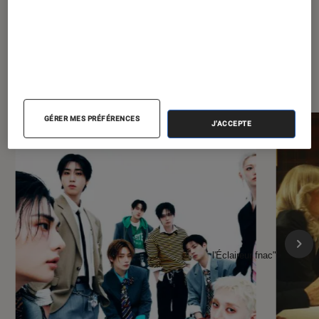
À la une de
VOIR TOUT
l'Éclaireur FNAC
GÉRER MES PRÉFÉRENCES
J'ACCEPTE
l'Éclaireur fnac">