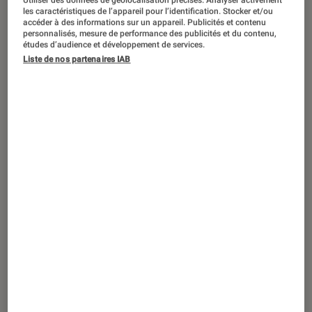
Nous les menteurs
(
We Were Liars
), ou
Utiliser des données de géolocalisation précises. Analyser activement
les caractéristiques de l’appareil pour l’identification. Stocker et/ou
l’histoire réelle d’une Amérique
accéder à des informations sur un appareil. Publicités et contenu
personnalisés, mesure de performance des publicités et du contenu,
fracturée
études d’audience et développement de services.
Liste de nos partenaires IAB