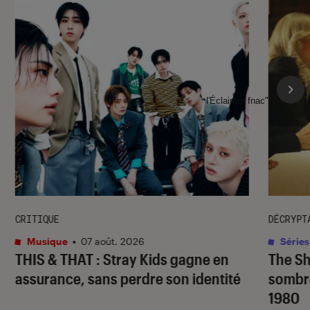
l'Éclaireur fnac">
CRITIQUE
DÉCRYPT
Musique
•
07 août. 2026
Séries
THIS & THAT
: Stray Kids gagne en
The S
assurance, sans perdre son identité
sombr
1980