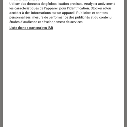
Utiliser des données de géolocalisation précises. Analyser activement
les caractéristiques de l’appareil pour l’identification. Stocker et/ou
accéder à des informations sur un appareil. Publicités et contenu
personnalisés, mesure de performance des publicités et du contenu,
études d’audience et développement de services.
Liste de nos partenaires IAB
ACTU
Smartphones Android
•
07 août. 2019
Samsung Galaxy Note 10 et Note 10+ :
leurs caractéristiques, prix et date de
sortie