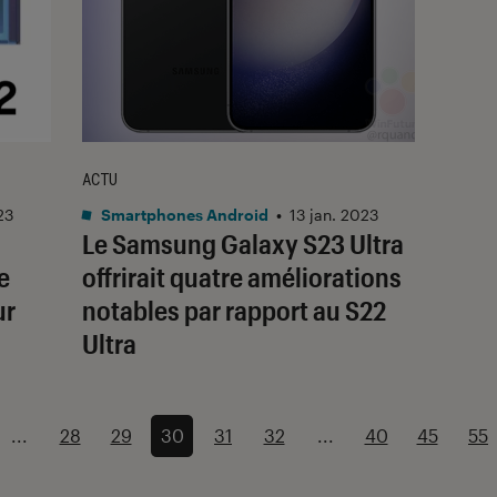
ACTU
23
Smartphones Android
•
13 jan. 2023
Le Samsung Galaxy S23 Ultra
e
offrirait quatre améliorations
ur
notables par rapport au S22
Ultra
...
28
29
30
31
32
...
40
45
55