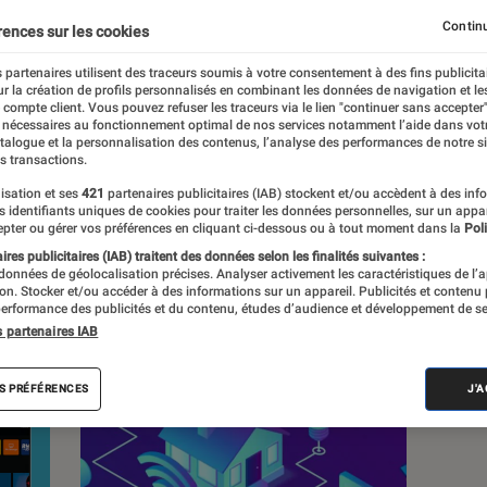
.
Continu
rences sur les cookies
 partenaires utilisent des traceurs soumis à votre consentement à des fins publicita
r la création de profils personnalisés en combinant les données de navigation et l
e compte client. Vous pouvez refuser les traceurs via le lien "continuer sans accepter"
 nécessaires au fonctionnement optimal de nos services notamment l’aide dans vot
atalogue et la personnalisation des contenus, l’analyse des performances de notre si
s
s transactions.
isation et ses
421
partenaires publicitaires (IAB) stockent et/ou accèdent à des inf
es identifiants uniques de cookies pour traiter les données personnelles, sur un appa
Sélections et guides
Tests
Produits
pter ou gérer vos préférences en cliquant ci-dessous ou à tout moment dans la
Poli
res publicitaires (IAB) traitent des données selon les finalités suivantes :
 données de géolocalisation précises. Analyser activement les caractéristiques de l’
tion. Stocker et/ou accéder à des informations sur un appareil. Publicités et contenu
erformance des publicités et du contenu, études d’audience et développement de se
s partenaires IAB
S PRÉFÉRENCES
J'