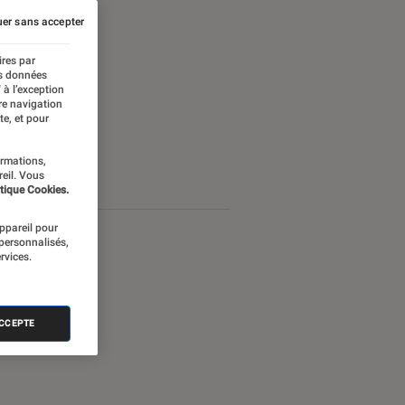
er sans accepter
ires par
es données
 à l’exception
re navigation
te, et pour
ormations,
reil. Vous
tique Cookies.
appareil pour
 personnalisés,
rvices.
ACCEPTE