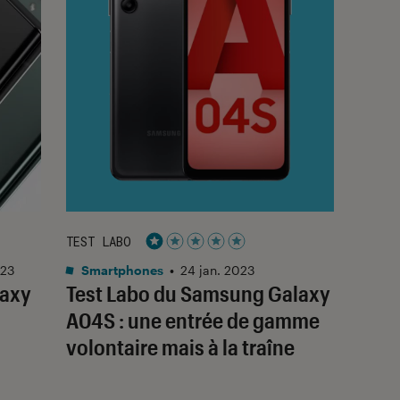
TEST LABO
Noté 1 étoiles sur 5
023
Smartphones
•
24 jan. 2023
laxy
Test Labo du Samsung Galaxy
A04S : une entrée de gamme
volontaire mais à la traîne