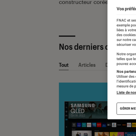
constructeur coréen Samsung
Vos préfé
FNAC et ses
exemple pou
liées à votr
des cookies
sur notre c
Nos derniers contenu
sécuriser vo
Notre organ
telles que l
Tout
Articles
Dossiers
pouvez acce
Nos partenai
Utiliser des
l’identifica
mesure de p
Liste de no
GÉRER ME