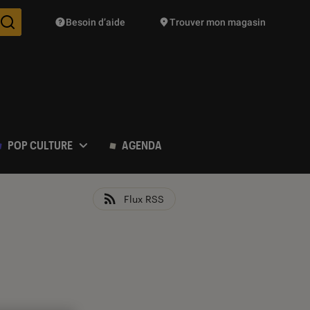
Besoin d’aide
Trouver mon magasin
Des suggestions de produits vont vous être proposées pendant vo
POP CULTURE
AGENDA
Flux RSS