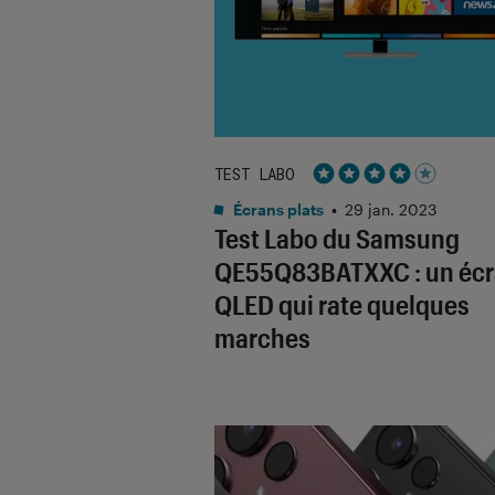
TEST LABO
Noté 4 étoiles sur 5
Écrans plats
•
29 jan. 2023
Test Labo du Samsung
QE55Q83BATXXC : un éc
QLED qui rate quelques
marches