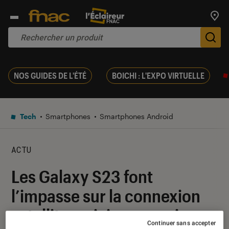
Trouv
De
NOS GUIDES DE L'ÉTÉ
BOICHI : L'EXPO VIRTUELLE
Tech
Smartphones
Smartphones Android
ACTU
Les Galaxy S23 font
l’impasse sur la connexion
satellite, voici pourquoi
Continuer sans accepter