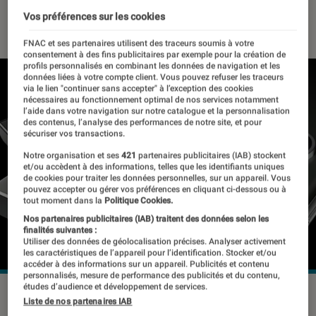
02 février 2023
・
Par
Benjamin Logerot
Vos préférences sur les cookies
FNAC et ses partenaires utilisent des traceurs soumis à votre
consentement à des fins publicitaires par exemple pour la création de
profils personnalisés en combinant les données de navigation et les
données liées à votre compte client. Vous pouvez refuser les traceurs
via le lien "continuer sans accepter" à l’exception des cookies
nécessaires au fonctionnement optimal de nos services notamment
l’aide dans votre navigation sur notre catalogue et la personnalisation
des contenus, l’analyse des performances de notre site, et pour
sécuriser vos transactions.
Notre organisation et ses
421
partenaires publicitaires (IAB) stockent
et/ou accèdent à des informations, telles que les identifiants uniques
de cookies pour traiter les données personnelles, sur un appareil. Vous
pouvez accepter ou gérer vos préférences en cliquant ci-dessous ou à
tout moment dans la
Politique Cookies.
Nos partenaires publicitaires (IAB) traitent des données selon les
finalités suivantes :
Utiliser des données de géolocalisation précises. Analyser activement
les caractéristiques de l’appareil pour l’identification. Stocker et/ou
accéder à des informations sur un appareil. Publicités et contenu
personnalisés, mesure de performance des publicités et du contenu,
études d’audience et développement de services.
Bien qu'apportant des nouveautés bienvenue, le Samsung
Liste de nos partenaires IAB
Galaxy S23 ne sera pas équipé d'une connexion satellite