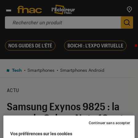
Trouv
De
NOS GUIDES DE L'ÉTÉ
BOICHI : L'EXPO VIRTUELLE
Tech
Smartphones
Smartphones Android
ACTU
Samsung Exynos 9825 : la
puce du Galaxy Note 10 est
Continuer sans accepter
officielle
Vos préférences sur les cookies