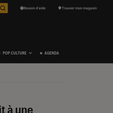
Besoin d’aide
Trouver mon magasin
Des suggestions de produits vont vous être proposées pendant vo
POP CULTURE
AGENDA
t à une