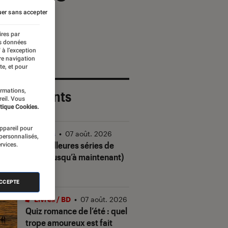
er sans accepter
ires par
es données
 à l’exception
re navigation
te, et pour
ormations,
 plus récents
reil. Vous
tique Cookies.
appareil pour
Séries
•
07 août. 2026
 personnalisés,
Les meilleures séries de
rvices.
2026 (jusqu’à maintenant)
ACCEPTE
Livres / BD
•
07 août. 2026
Quiz romance de l’été : quel
trope amoureux est fait