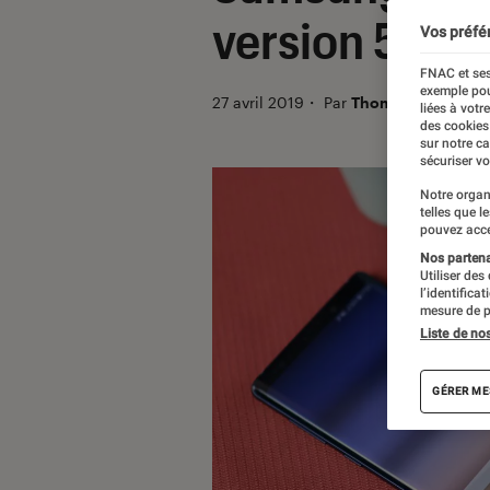
version 5G
Vos préfé
FNAC et ses
exemple pou
27 avril 2019
・
Par
Thomas Estimbre
liées à votr
des cookies
sur notre c
sécuriser vo
Notre organ
telles que l
pouvez acce
Nos partenai
Utiliser des
l’identifica
mesure de p
Liste de no
GÉRER ME