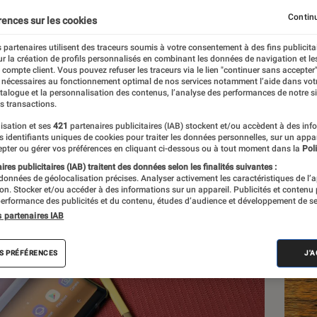
Continu
rences sur les cookies
 partenaires utilisent des traceurs soumis à votre consentement à des fins publicita
r la création de profils personnalisés en combinant les données de navigation et l
e compte client. Vous pouvez refuser les traceurs via le lien "continuer sans accepter"
 nécessaires au fonctionnement optimal de nos services notamment l’aide dans vot
atalogue et la personnalisation des contenus, l’analyse des performances de notre si
s transactions.
isation et ses
421
partenaires publicitaires (IAB) stockent et/ou accèdent à des inf
Les
es identifiants uniques de cookies pour traiter les données personnelles, sur un appa
pter ou gérer vos préférences en cliquant ci-dessous ou à tout moment dans la
Poli
res publicitaires (IAB) traitent des données selon les finalités suivantes :
 données de géolocalisation précises. Analyser activement les caractéristiques de l’
tion. Stocker et/ou accéder à des informations sur un appareil. Publicités et contenu
erformance des publicités et du contenu, études d’audience et développement de se
s partenaires IAB
S PRÉFÉRENCES
J'