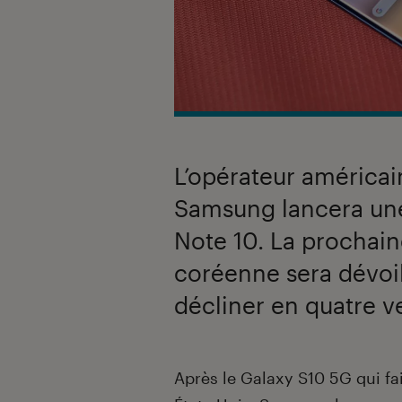
L’opérateur américa
Samsung lancera une
Note 10. La prochain
coréenne sera dévoil
décliner en quatre v
Introduction
Après le Galaxy S10 5G qui fa