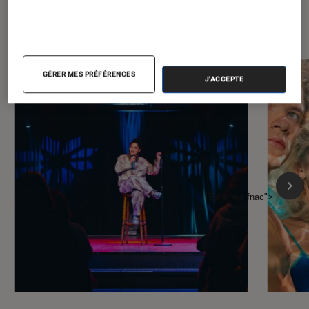
À la une de
VOIR TOUT
l'Éclaireur FNAC
GÉRER MES PRÉFÉRENCES
J'ACCEPTE
l'Éclaireur fnac">