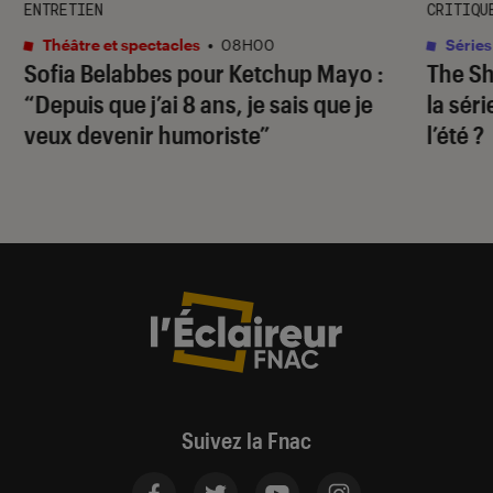
ENTRETIEN
CRITIQU
Théâtre et spectacles
•
08H00
Séries
Sofia Belabbes pour
Ketchup Mayo
:
The S
“Depuis que j’ai 8 ans, je sais que je
la sér
veux devenir humoriste”
l’été ?
Suivez la Fnac