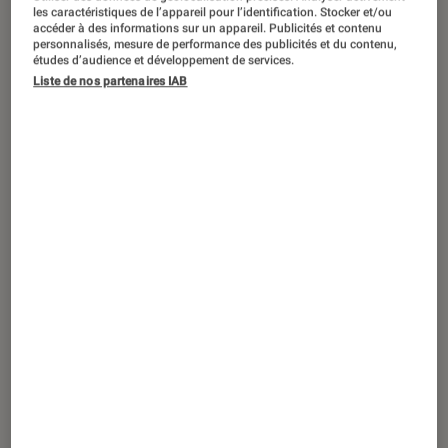
SÉLECTION
les caractéristiques de l’appareil pour l’identification. Stocker et/ou
accéder à des informations sur un appareil. Publicités et contenu
Livres / BD
•
04 juil. 2022
personnalisés, mesure de performance des publicités et du contenu,
études d’audience et développement de services.
La Librairie de Sébastien : Mon sac de
Liste de nos partenaires IAB
poches