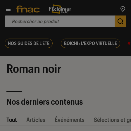
Trouv
De
NOS GUIDES DE L'ÉTÉ
BOICHI : L'EXPO VIRTUELLE
Roman noir
Nos derniers contenus
Tout
Articles
Événéments
Sélections et g