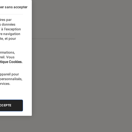
er sans accepter
ires par
es données
 à l’exception
re navigation
te, et pour
ormations,
reil. Vous
tique Cookies.
appareil pour
 personnalisés,
rvices.
ACCEPTE