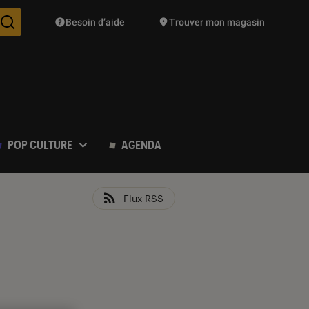
Besoin d’aide
Trouver mon magasin
Des suggestions de produits vont vous être proposées pendant vo
POP CULTURE
AGENDA
Flux RSS