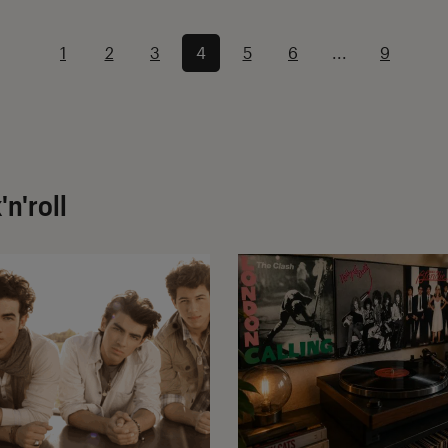
1
2
3
4
5
6
...
9
'n'roll