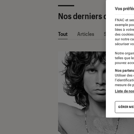
Vos préfé
Nos derniers contenu
FNAC et ses
exemple pou
liées à votr
Tout
Articles
Sélections et
des cookies
sur notre c
sécuriser vo
Notre organ
telles que l
pouvez acce
Nos partenai
Utiliser des
l’identifica
mesure de p
Liste de no
GÉRER ME