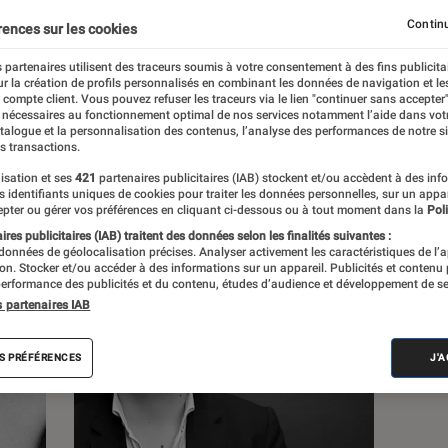
Continu
rences sur les cookies
s
 partenaires utilisent des traceurs soumis à votre consentement à des fins publicita
r la création de profils personnalisés en combinant les données de navigation et l
e compte client. Vous pouvez refuser les traceurs via le lien "continuer sans accepter"
 guides
Tests
 nécessaires au fonctionnement optimal de nos services notamment l’aide dans vot
atalogue et la personnalisation des contenus, l’analyse des performances de notre si
s transactions.
isation et ses
421
partenaires publicitaires (IAB) stockent et/ou accèdent à des inf
es identifiants uniques de cookies pour traiter les données personnelles, sur un appa
pter ou gérer vos préférences en cliquant ci-dessous ou à tout moment dans la
Poli
res publicitaires (IAB) traitent des données selon les finalités suivantes :
 données de géolocalisation précises. Analyser activement les caractéristiques de l’
tion. Stocker et/ou accéder à des informations sur un appareil. Publicités et contenu
erformance des publicités et du contenu, études d’audience et développement de se
s partenaires IAB
S PRÉFÉRENCES
J'