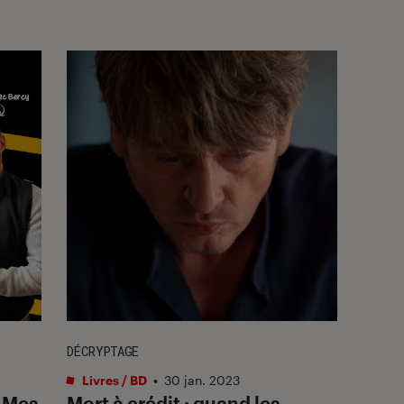
DÉCRYPTAGE
Livres / BD
•
30 jan. 2023
: Mes
Mort à crédit : quand les