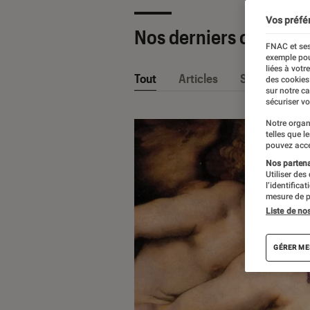
Vos préfé
Nos derniers contenu
FNAC et ses
exemple pou
liées à votr
Tout
Articles
Sélections et
des cookies
sur notre c
sécuriser vo
Notre organ
telles que l
pouvez acce
Nos partenai
Utiliser des
l’identifica
mesure de p
Liste de no
GÉRER ME