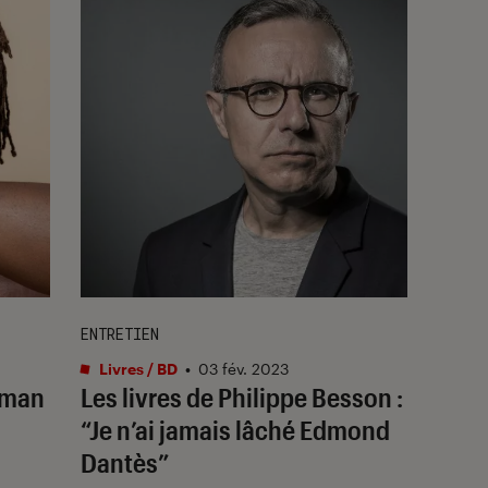
ENTRETIEN
Livres / BD
•
03 fév. 2023
oman
Les livres de Philippe Besson :
“Je n’ai jamais lâché Edmond
Dantès”