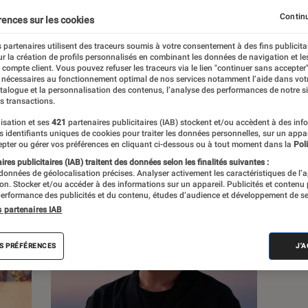
Continu
rences sur les cookies
s
 partenaires utilisent des traceurs soumis à votre consentement à des fins publicita
r la création de profils personnalisés en combinant les données de navigation et l
e compte client. Vous pouvez refuser les traceurs via le lien "continuer sans accepter"
 guides
 nécessaires au fonctionnement optimal de nos services notamment l’aide dans vot
atalogue et la personnalisation des contenus, l’analyse des performances de notre si
s transactions.
isation et ses
421
partenaires publicitaires (IAB) stockent et/ou accèdent à des inf
es identifiants uniques de cookies pour traiter les données personnelles, sur un appa
pter ou gérer vos préférences en cliquant ci-dessous ou à tout moment dans la
Poli
res publicitaires (IAB) traitent des données selon les finalités suivantes :
 données de géolocalisation précises. Analyser activement les caractéristiques de l’
tion. Stocker et/ou accéder à des informations sur un appareil. Publicités et contenu
erformance des publicités et du contenu, études d’audience et développement de se
s partenaires IAB
S PRÉFÉRENCES
J'