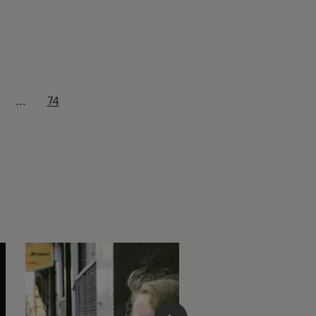
...
74