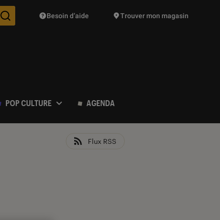
Besoin d’aide
Trouver mon magasin
Des suggestions de produits vont vous être proposées pendant vo
POP CULTURE
AGENDA
Flux RSS