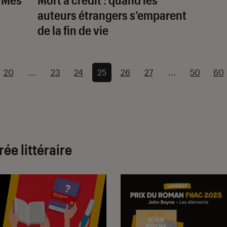
auteurs étrangers s’emparent
de la fin de vie
20
...
23
24
25
26
27
...
50
60
ée littéraire