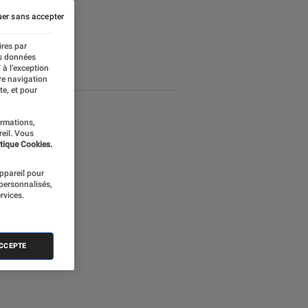
er sans accepter
ires par
es données
 à l’exception
re navigation
te, et pour
ormations,
reil. Vous
tique Cookies.
appareil pour
 personnalisés,
rvices.
ACCEPTE